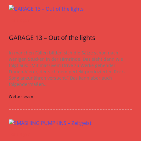
Tonträger
GARAGE 13 – Out of the lights
In manchen Fällen bilden sich die Sätze schon nach
wenigen Stücken in der Hirnrinde. Das sieht dann wie
folgt aus: „Mit massivem Drive zu Werke gehender
Finnen-Vierer, der sich dem perfekt produzierten Rock-
Song anzunähren versucht.“ Das kann aber auch
folgendermaßen…
Weiterlesen
Tonträger