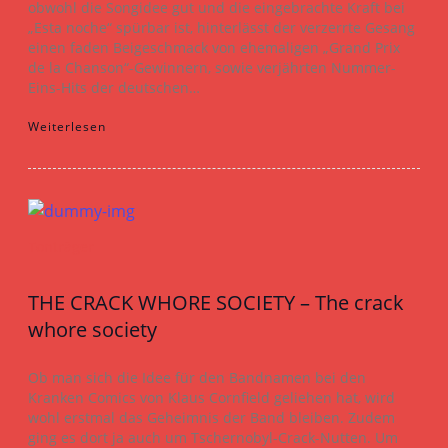
obwohl die Songidee gut und die eingebrachte Kraft bei
„Esta noche“ spürbar ist, hinterlässt der verzerrte Gesang
einen faden Beigeschmack von ehemaligen „Grand Prix
de la Chanson“-Gewinnern, sowie verjährten Nummer-
Eins-Hits der deutschen…
Weiterlesen
Tonträger
THE CRACK WHORE SOCIETY – The crack
whore society
Ob man sich die Idee für den Bandnamen bei den
Kranken Comics von Klaus Cornfield geliehen hat, wird
wohl erstmal das Geheimnis der Band bleiben. Zudem
ging es dort ja auch um Tschernobyl-Crack-Nutten. Um