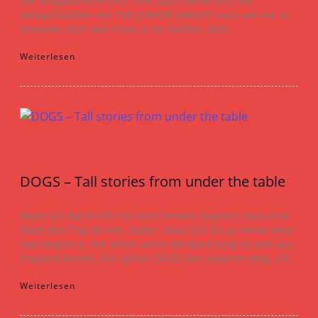
die obligatorische DVD. Und dazu halten sich die
Verkaufszahlen von THE JUNIOR VARSITY nach wie vor in
Grenzen. Aber das muss ja nix heißen. Jetzt…
Weiterlesen
Tonträger
DOGS – Tall stories from under the table
Wenn ein Band-Info mit dem Hinweis beginnt, dass eine
Band drei Top 40-Hits „hatte“, dann bin ich ja immer eher
mal skeptisch. Vor allem, wenn die Band jung ist und aus
England kommt. Nur gehen DOGS den anderen Weg. Sie…
Weiterlesen