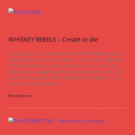
Tonträger
WHISKEY REBELS – Create or die
Fünf Musiker aus Sacramento, WHISKEY REBELS genannt,
werden mit ihrem neuen Album „Create or die“ sämtliche
Ohrkrankheiten der Punk-Liebhaber heilen. Von einer
Mischung aus aggressivem Hardcore, Oldschool-Oi und
Streetpunk werden Texte, die kritisch vom harten Leben
auf der Strasse handeln,…
Weiterlesen
Tonträger