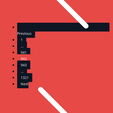
Previous
1
…
941
942
943
…
1321
Next