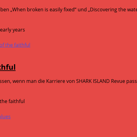
en „When broken is easily fixed“ und „Discovering the water
early years
thful
ssen, wenn man die Karriere von SHARK ISLAND Revue passie
he faithful