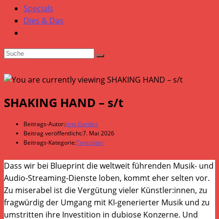
Specials
Dies & Das
SHAKING HAND – s/t
Beitrags-Autor:
Jens Gerdes
Beitrag veröffentlicht:
7. Mai 2026
Beitrags-Kategorie:
Tonträger
Dass wir bei Blueprint die weltweit führenden Musik- und
Audio-Streaming-Dienste loben, kommt eher selten vor.
Zu miserabel ist die Vergütung vieler Künstler:innen, zu
fragwürdig der Umgang mit KI-generierter Musik und zu
umstritten ihre Investition in dubiose Konzerne. Und