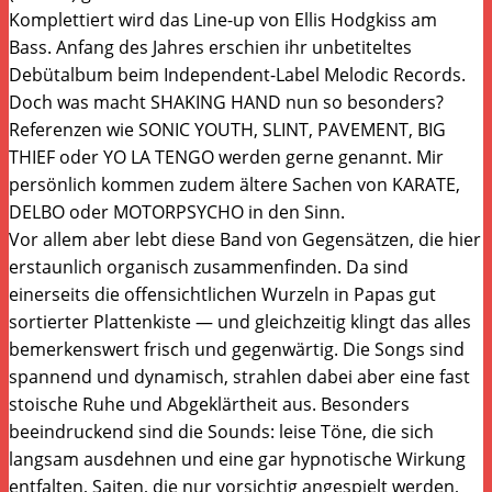
Komplettiert wird das Line-up von Ellis Hodgkiss am
Bass. Anfang des Jahres erschien ihr unbetiteltes
Debütalbum beim Independent-Label Melodic Records.
Doch was macht SHAKING HAND nun so besonders?
Referenzen wie SONIC YOUTH, SLINT, PAVEMENT, BIG
THIEF oder YO LA TENGO werden gerne genannt. Mir
persönlich kommen zudem ältere Sachen von KARATE,
DELBO oder MOTORPSYCHO in den Sinn.
Vor allem aber lebt diese Band von Gegensätzen, die hier
erstaunlich organisch zusammenfinden. Da sind
einerseits die offensichtlichen Wurzeln in Papas gut
sortierter Plattenkiste — und gleichzeitig klingt das alles
bemerkenswert frisch und gegenwärtig. Die Songs sind
spannend und dynamisch, strahlen dabei aber eine fast
stoische Ruhe und Abgeklärtheit aus. Besonders
beeindruckend sind die Sounds: leise Töne, die sich
langsam ausdehnen und eine gar hypnotische Wirkung
entfalten, Saiten, die nur vorsichtig angespielt werden,