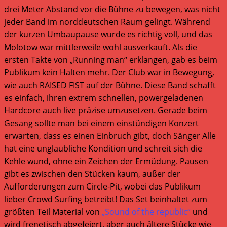
drei Meter Abstand vor die Bühne zu bewegen, was nicht
jeder Band im norddeutschen Raum gelingt. Während
der kurzen Umbaupause wurde es richtig voll, und das
Molotow war mittlerweile wohl ausverkauft. Als die
ersten Takte von „Running man“ erklangen, gab es beim
Publikum kein Halten mehr. Der Club war in Bewegung,
wie auch RAISED FIST auf der Bühne. Diese Band schafft
es einfach, ihren extrem schnellen, powergeladenen
Hardcore auch live präzise umzusetzen. Gerade beim
Gesang sollte man bei einem einstündigen Konzert
erwarten, dass es einen Einbruch gibt, doch Sänger Alle
hat eine unglaubliche Kondition und schreit sich die
Kehle wund, ohne ein Zeichen der Ermüdung. Pausen
gibt es zwischen den Stücken kaum, außer der
Aufforderungen zum Circle-Pit, wobei das Publikum
lieber Crowd Surfing betreibt! Das Set beinhaltet zum
größten Teil Material von
„Sound of the republic“
und
wird frenetisch abgefeiert, aber auch ältere Stücke wie