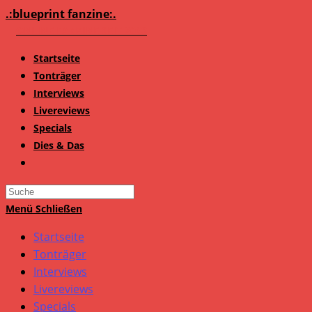
Zum
.:blueprint fanzine:.
Inhalt
springen
Startseite
Tonträger
Interviews
Livereviews
Specials
Dies & Das
Search
this
Menü
Schließen
website
Startseite
Tonträger
Interviews
Livereviews
Specials