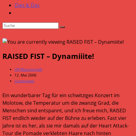
Dies & Das
RAISED FIST – Dynamiiite!
Beitrags-
Ulf Masurtschak
Autor:
Beitrag
12. Mai 2006
veröffentlicht:
Beitrags-
Livereviews
Kategorie:
Ein wunderbarer Tag für ein schwitziges Konzert im
Molotow, die Temperatur um die zwanzig Grad, die
Menschen sind entspannt, und ich freue mich, RAISED
FIST endlich wieder auf der Bühne zu erleben. Fast vier
Jahre ist es her, als sie mir damals auf der Heart Attack-
Tour die Pomade verklebten Haare nach hinten