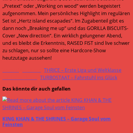
„Pretext“ oder „Working on wood“ werden begeistert
aufgenommen. Mein persönliches Highlight im regulären
Set ist „Hertz island escapades“. Im Zugabenteil gibt es
dann noch „Breaking me up“ und das GORILLA BISCUITS-
Cover „New direction“. Ein wirklich gelungener Abend,
und es bleibt die Erkenntnis, RAISED FIST sind live schwer
zu schlagen, nur so sollte eine Hardcore-Show
heutzutage aussehen!
Weitere
Vorheriger Beitrag
THRICE – Erste Liga und Weltklasse
Artikel
Nächster Beitrag
TURBOSTAAT – Fahrstuhl ins Glück
ansehen
Das könnte dir auch gefallen
KING KHAN & THE SHRINES – Garage Soul vom
Feinsten