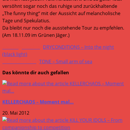
versöhnt sogar noch das ruhige und zurückhaltende
„The funny thing“ mit der Aussicht auf melancholische
Tage und Spekulatius.
Da bleibt nur noch die ausstehende Tour zu empfehlen.
(Am 18.11.09 im Grünen Jäger.)
Weitere
Vorheriger Beitrag
DRYCONDITIONS – Into the night
Artikel
(black light)
Nächster Beitrag
TONE – Small arm of sea
ansehen
Das könnte dir auch gefallen
KELLERCHAOS – Moment mal…
20. Mai 2012