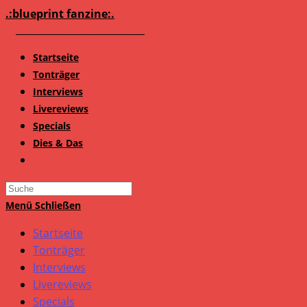
Zum
.:blueprint fanzine:.
Inhalt
springen
Startseite
Tonträger
Interviews
Livereviews
Specials
Dies & Das
Search
this
Menü
Schließen
website
Startseite
Tonträger
Interviews
Livereviews
Specials