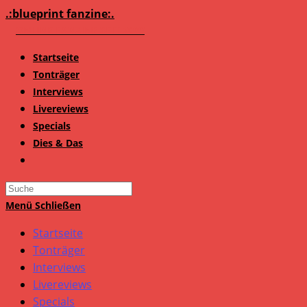
Zum
.:blueprint fanzine:.
Inhalt
springen
Startseite
Tonträger
Interviews
Livereviews
Specials
Dies & Das
Search
this
Menü
Schließen
website
Startseite
Tonträger
Interviews
Livereviews
Specials