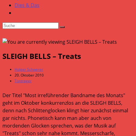
Dies & Das
SLEIGH BELLS – Treats
Beitrags-
Holger Schwerer
Autor:
Beitrag
20. Oktober 2010
veröffentlicht:
Beitrags-
Tonträger
Kategorie:
Der Titel "Most irreführender Bandname des Monats"
geht im Oktober konkurrenzlos an die SLEIGH BELLS,
denn nach Schlittenglocken klingt hier zunächst einmal
gar nichts. Phonetisch kann man aber auch von
mordenden Glocken sprechen, was der Musik auf
"Treats" schon sehr nahe kommt. Messerscharfe,