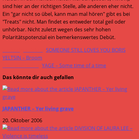
sind hier an der richtigen Stelle, alle anderen eher nicht.
Ein "gar nicht so übel, kann man mal hören" gibt es bei
"Treats" nicht. Man findet es entweder total geil oder
unhörbar. Nicht zuletzt wegen des sehr hohen
Polaritätspotenzial ein bemerkenswertes Debüt.
Weitere
Vorheriger Beitrag
SOMEONE STILL LOVES YOU BORIS
Artikel
YELTSIN – Broom
Nächster Beitrag
YAGE – Some time of a time
ansehen
Das könnte dir auch gefallen
JAPANTHER – Yer living grave
20. Oktober 2006