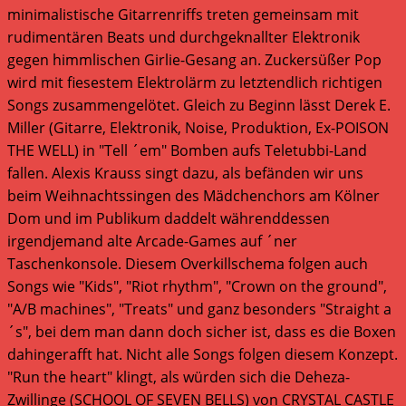
minimalistische Gitarrenriffs treten gemeinsam mit
rudimentären Beats und durchgeknallter Elektronik
gegen himmlischen Girlie-Gesang an. Zuckersüßer Pop
wird mit fiesestem Elektrolärm zu letztendlich richtigen
Songs zusammengelötet. Gleich zu Beginn lässt Derek E.
Miller (Gitarre, Elektronik, Noise, Produktion, Ex-POISON
THE WELL) in "Tell ´em" Bomben aufs Teletubbi-Land
fallen. Alexis Krauss singt dazu, als befänden wir uns
beim Weihnachtssingen des Mädchenchors am Kölner
Dom und im Publikum daddelt währenddessen
irgendjemand alte Arcade-Games auf ´ner
Taschenkonsole. Diesem Overkillschema folgen auch
Songs wie "Kids", "Riot rhythm", "Crown on the ground",
"A/B machines", "Treats" und ganz besonders "Straight a
´s", bei dem man dann doch sicher ist, dass es die Boxen
dahingerafft hat. Nicht alle Songs folgen diesem Konzept.
"Run the heart" klingt, als würden sich die Deheza-
Zwillinge (SCHOOL OF SEVEN BELLS) von CRYSTAL CASTLE