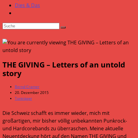
Dies & Das
THE GIVING – Letters of an untold
story
Beitrags-
Bernd Cramer
Autor:
Beitrag
20. Dezember 2015
veröffentlicht:
Beitrags-
Tonträger
Kategorie:
Die Schweiz schafft es immer wieder, mich mit
großartigen, mir bisher völlig unbekannten Punkrock-
und Hardcorebands zu überraschen. Meine aktuelle
Neuentdeckung hört auf den Namen THE GIVING und