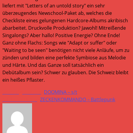
liefert mit "Letters of an untold story" ein sehr
überzeugendes Newschool-Paket ab, welches die
Checkliste eines gelungenen Hardcore-Albums akribisch
abarbeitet. Druckvolle Produktion? Jawohl! Mitreißende
Singalongs? Aber hallo! Positive Energie? Ohne Ende!
Ganz ohne Flachs: Songs wie "Adapt or suffer" oder
"Waiting to be seen" benötigen nicht viele Anläufe, um zu
zünden und bilden eine perfekte Symbiose aus Melodie
und Härte. Und das Ganze soll tatsächlich ein
Debütalbum sein? Schwer zu glauben. Die Schweiz bleibt
ein heißes Pflaster.
Weitere
Vorheriger Beitrag
DOOMINA – s/t
Artikel
Nächster Beitrag
ZECKENKOMMANDO – Battlepunk
ansehen