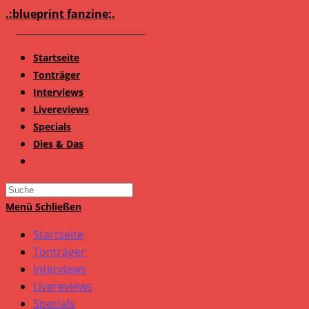
Zum
.:blueprint fanzine:.
Inhalt
springen
Startseite
Tonträger
Interviews
Livereviews
Specials
Dies & Das
Search
this
Menü
Schließen
website
Startseite
Tonträger
Interviews
Livereviews
Specials