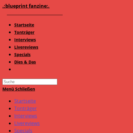
Zum
.:blueprint fanzine:.
Inhalt
springen
Startseite
Tonträger
Interviews
Livereviews
Specials
Dies & Das
Search
this
Menü
Schließen
website
Startseite
Tonträger
Interviews
Livereviews
Specials