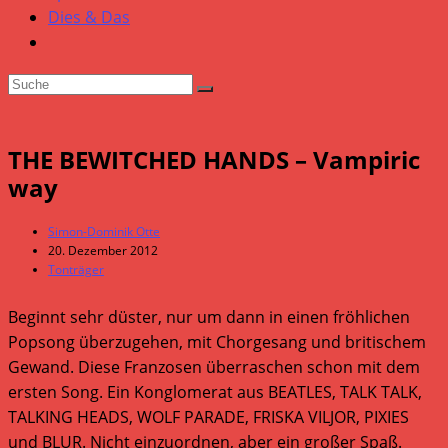
Dies & Das
THE BEWITCHED HANDS – Vampiric
way
Beitrags-
Simon-Dominik Otte
Autor:
Beitrag
20. Dezember 2012
veröffentlicht:
Beitrags-
Tonträger
Kategorie:
Beginnt sehr düster, nur um dann in einen fröhlichen
Popsong überzugehen, mit Chorgesang und britischem
Gewand. Diese Franzosen überraschen schon mit dem
ersten Song. Ein Konglomerat aus BEATLES, TALK TALK,
TALKING HEADS, WOLF PARADE, FRISKA VILJOR, PIXIES
und BLUR. Nicht einzuordnen, aber ein großer Spaß.