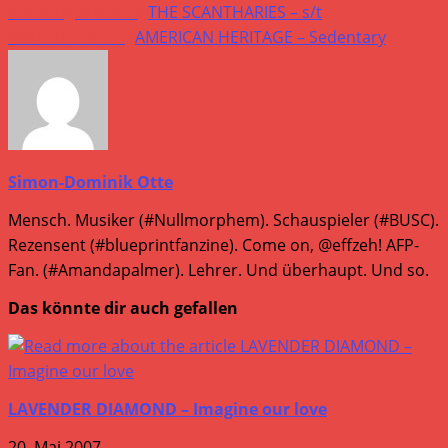
Weitere
Vorheriger Beitrag
THE SCANTHARIES – s/t
Artikel
Nächster Beitrag
AMERICAN HERITAGE – Sedentary
ansehen
Simon-Dominik Otte
Mensch. Musiker (#Nullmorphem). Schauspieler (#BUSC).
Rezensent (#blueprintfanzine). Come on, @effzeh! AFP-
Fan. (#Amandapalmer). Lehrer. Und überhaupt. Und so.
Das könnte dir auch gefallen
LAVENDER DIAMOND – Imagine our love
20. Mai 2007