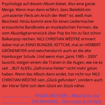
Psychologe auf diesem Album bietet. Also eine ganze
Menge. Wenn man dann erfährt, dass Bielefeld ein
„unrasierter Fleck am Arsch der Welt“ ist, weiß man
Bescheid. Hinzu kommt eine für einen Liedermacher
erstaunliche Bandbreite an musikalischen Formen, die
vom Akustikgitarrenstück über Pop bis hin zu fast schon
Balkanpop reichen. NILS CHRISTIAN WÉDTKE erinnert
dabei mal an ENNO BUNGER, KETTCAR, mal an HERBERT
GRÖNEMEYER und zwischendurch auch an die alte
Hamburger Schule. Und wenn man „Janis 1985 – 2005“
lauscht, steigen einem die Tränen in die Augen, wie sie es
seit …BUT ALIVEs „Gefrorene Felder“ nicht mehr getan
haben. Wenn das Album dann endet, hat nicht nur NILS
CHRISTIAN WÉDTKE sein „Glück gefunden“, sondern auch
der Hörer fühlt sich dem Glück ein Stück näher.
Weitere
Vorheriger Beitrag
PINDER BROTHERS – Melancholy sea
Artikel
Nächster Beitrag
THE MAHONES – The hunger & the fight