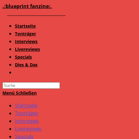
Zum
.:blueprint fanzine:.
Inhalt
springen
Startseite
Tonträger
Interviews
Livereviews
Specials
Dies & Das
Search
this
Menü
Schließen
website
Startseite
Tonträger
Interviews
Livereviews
Specials