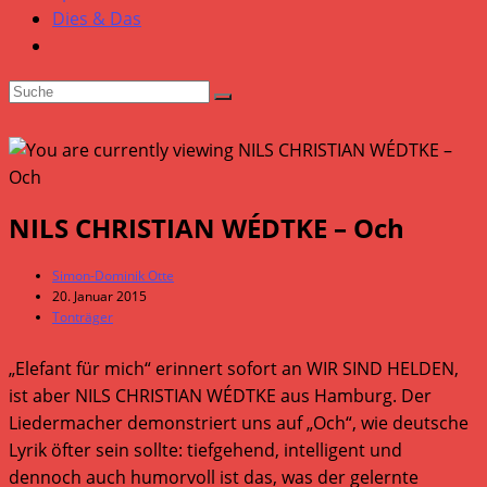
Dies & Das
NILS CHRISTIAN WÉDTKE – Och
Beitrags-
Simon-Dominik Otte
Autor:
Beitrag
20. Januar 2015
veröffentlicht:
Beitrags-
Tonträger
Kategorie:
„Elefant für mich“ erinnert sofort an WIR SIND HELDEN,
ist aber NILS CHRISTIAN WÉDTKE aus Hamburg. Der
Liedermacher demonstriert uns auf „Och“, wie deutsche
Lyrik öfter sein sollte: tiefgehend, intelligent und
dennoch auch humorvoll ist das, was der gelernte