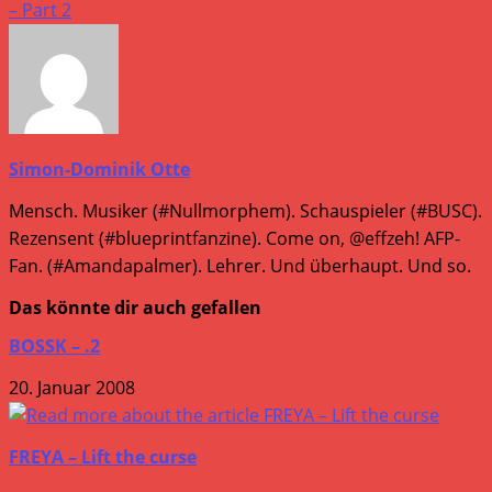
– Part 2
ansehen
Simon-Dominik Otte
Mensch. Musiker (#Nullmorphem). Schauspieler (#BUSC).
Rezensent (#blueprintfanzine). Come on, @effzeh! AFP-
Fan. (#Amandapalmer). Lehrer. Und überhaupt. Und so.
Das könnte dir auch gefallen
BOSSK – .2
20. Januar 2008
FREYA – Lift the curse