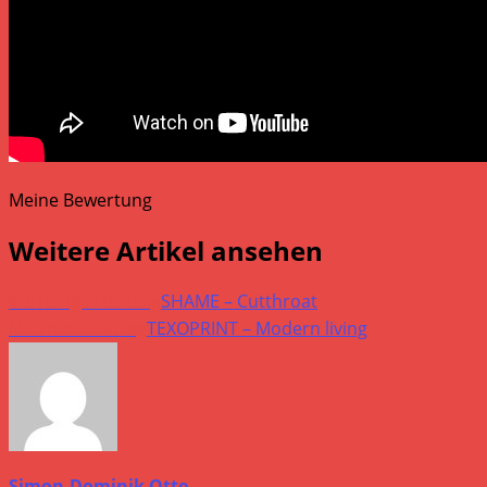
Meine Bewertung
Weitere Artikel ansehen
Vorheriger Beitrag
SHAME – Cutthroat
Nächster Beitrag
TEXOPRINT – Modern living
Simon-Dominik Otte