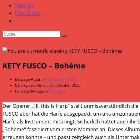
Specials
Dies & Das
KETY FUSCO – Bohème
Beitrags-Autor:
Simon-Dominik Otte
Beitrag veröffentlicht:
1. Oktober 2025
Beitrags-Kategorie:
Tonträger
Der Opener „Hi, this is Harp“ stellt unmissverständlich d
FUSCO aber hat die Harfe ausgepackt, um uns umzuhauen. M
Harfe als Instrument mitbringt. Sicherlich hättet auch ihr b
„Bohème“ fasziniert vom ersten Moment an. Dieses Album is
erzeugen könnte – und passt zeitgleich auch als Unterma