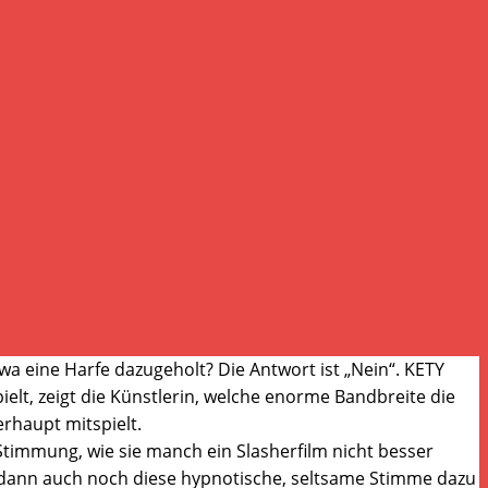
a eine Harfe dazugeholt? Die Antwort ist „Nein“. KETY
lt, zeigt die Künstlerin, welche enorme Bandbreite die
erhaupt mitspielt.
Stimmung, wie sie manch ein Slasherfilm nicht besser
t dann auch noch diese hypnotische, seltsame Stimme dazu