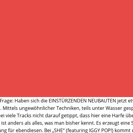
ie Frage: Haben sich die EINSTÜRZENDEN NEUBAUTEN jetzt etw
ittels ungewöhnlicher Techniken, teils unter Wasser gespie
ei viele Tracks nicht darauf getippt, dass hier eine Harfe üb
t anders als alles, was man bisher kennt. Es erzeugt eine 
lung für ebendiesen. Bei „SHE“ (featuring IGGY POP!) komm