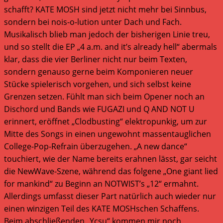
schafft? KATE MOSH sind jetzt nicht mehr bei Sinnbus,
sondern bei nois-o-lution unter Dach und Fach.
Musikalisch blieb man jedoch der bisherigen Linie treu,
und so stellt die EP „4 a.m. and it’s already hell“ abermals
klar, dass die vier Berliner nicht nur beim Texten,
sondern genauso gerne beim Komponieren neuer
Stücke spielerisch vorgehen, und sich selbst keine
Grenzen setzen. Fühlt man sich beim Opener noch an
Dischord und Bands wie FUGAZI und Q AND NOT U
erinnert, eröffnet „Clodbusting“ elektropunkig, um zur
Mitte des Songs in einen ungewohnt massentauglichen
College-Pop-Refrain überzugehen. „A new dance“
touchiert, wie der Name bereits erahnen lässt, gar seicht
die NewWave-Szene, während das folgene „One giant lied
for mankind“ zu Beginn an NOTWIST’s „12“ ermahnt.
Allerdings umfasst dieser Part natürlich auch wieder nur
einen winzigen Teil des KATE MOSHschen Schaffens.
Beim abschließenden „Ycsu“ kommen mir noch