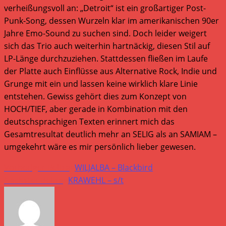
verheißungsvoll an: „Detroit“ ist ein großartiger Post-
Punk-Song, dessen Wurzeln klar im amerikanischen 90er
Jahre Emo-Sound zu suchen sind. Doch leider weigert
sich das Trio auch weiterhin hartnäckig, diesen Stil auf
LP-Länge durchzuziehen. Stattdessen fließen im Laufe
der Platte auch Einflüsse aus Alternative Rock, Indie und
Grunge mit ein und lassen keine wirklich klare Linie
entstehen. Gewiss gehört dies zum Konzept von
HOCH/TIEF, aber gerade in Kombination mit den
deutschsprachigen Texten erinnert mich das
Gesamtresultat deutlich mehr an SELIG als an SAMIAM –
umgekehrt wäre es mir persönlich lieber gewesen.
Weitere
Vorheriger Beitrag
WILJALBA – Blackbird
Artikel
Nächster Beitrag
KRAWEHL – s/t
ansehen