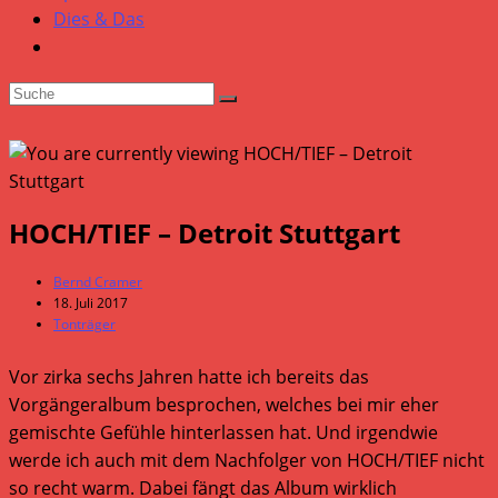
Dies & Das
HOCH/TIEF – Detroit Stuttgart
Beitrags-
Bernd Cramer
Autor:
Beitrag
18. Juli 2017
veröffentlicht:
Beitrags-
Tonträger
Kategorie:
Vor zirka sechs Jahren hatte ich bereits das
Vorgängeralbum besprochen, welches bei mir eher
gemischte Gefühle hinterlassen hat. Und irgendwie
werde ich auch mit dem Nachfolger von HOCH/TIEF nicht
so recht warm. Dabei fängt das Album wirklich