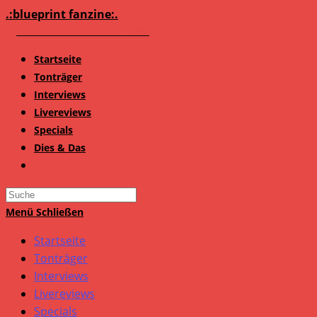
Zum
.:blueprint fanzine:.
Inhalt
springen
Startseite
Tonträger
Interviews
Livereviews
Specials
Dies & Das
Search
this
Menü
Schließen
website
Startseite
Tonträger
Interviews
Livereviews
Specials