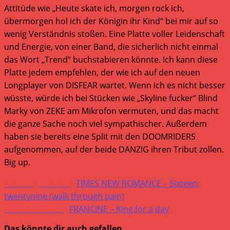
Attitüde wie „Heute skate ich, morgen rock ich,
übermorgen hol ich der Königin ihr Kind“ bei mir auf so
wenig Verständnis stoßen. Eine Platte voller Leidenschaft
und Energie, von einer Band, die sicherlich nicht einmal
das Wort „Trend“ buchstabieren könnte. Ich kann diese
Platte jedem empfehlen, der wie ich auf den neuen
Longplayer von DISFEAR wartet. Wenn ich es nicht besser
wüsste, würde ich bei Stücken wie „Skyline fucker“ Blind
Marky von ZEKE am Mikrofon vermuten, und das macht
die ganze Sache noch viel sympathischer. Außerdem
haben sie bereits eine Split mit den DOOMRIDERS
aufgenommen, auf der beide DANZIG ihren Tribut zollen.
Big up.
Weitere
Vorheriger Beitrag
TIMES NEW ROMANCE – Sixteen:
Artikel
twentynine (walk through pain)
Nächster Beitrag
FRANCINE – King for a day
ansehen
Das könnte dir auch gefallen