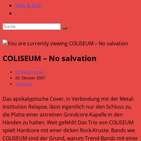
Dies & Das
COLISEUM – No salvation
Beitrags-
Ulf Masurtschak
Autor:
Beitrag
26. Oktober 2007
veröffentlicht:
Beitrags-
Tonträger
Kategorie:
Das apokalyptische Cover, in Verbindung mit der Metal-
Institution Relapse, lässt eigentlich nur den Schluss zu,
die Platte einer astreinen Grindcore-Kapelle in den
Händen zu halten. Weit gefehlt! Das Trio von COLISEUM
spielt Hardcore mit einer dicken Rock-Kruste. Bands wie
COLISEUM sind der Grund, warum Trend-Bands mit einer