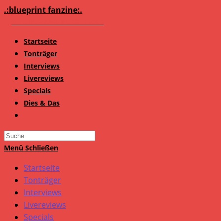
Zum
.:blueprint fanzine:.
Inhalt
springen
Startseite
Tonträger
Interviews
Livereviews
Specials
Dies & Das
Search
this
Menü
Schließen
website
Startseite
Tonträger
Interviews
Livereviews
Specials