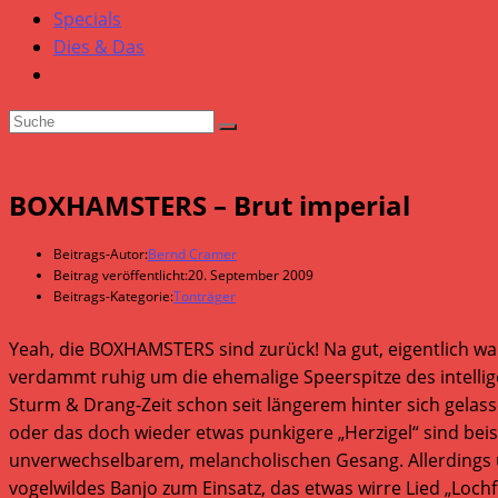
Specials
Dies & Das
BOXHAMSTERS – Brut imperial
Beitrags-Autor:
Bernd Cramer
Beitrag veröffentlicht:
20. September 2009
Beitrags-Kategorie:
Tonträger
Yeah, die BOXHAMSTERS sind zurück! Na gut, eigentlich ware
verdammt ruhig um die ehemalige Speerspitze des intelli
Sturm & Drang-Zeit schon seit längerem hinter sich gelas
oder das doch wieder etwas punkigere „Herzigel“ sind be
unverwechselbarem, melancholischen Gesang. Allerdings ü
vogelwildes Banjo zum Einsatz, das etwas wirre Lied „Loch