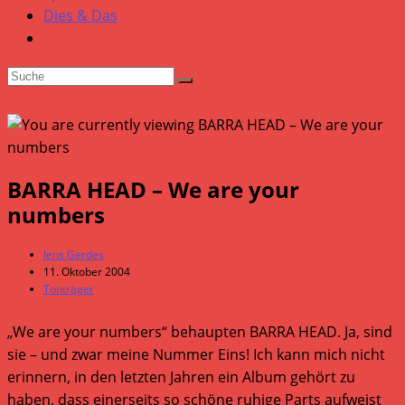
Dies & Das
BARRA HEAD – We are your
numbers
Beitrags-
Jens Gerdes
Autor:
Beitrag
11. Oktober 2004
veröffentlicht:
Beitrags-
Tonträger
Kategorie:
„We are your numbers“ behaupten BARRA HEAD. Ja, sind
sie – und zwar meine Nummer Eins! Ich kann mich nicht
erinnern, in den letzten Jahren ein Album gehört zu
haben, dass einerseits so schöne ruhige Parts aufweist