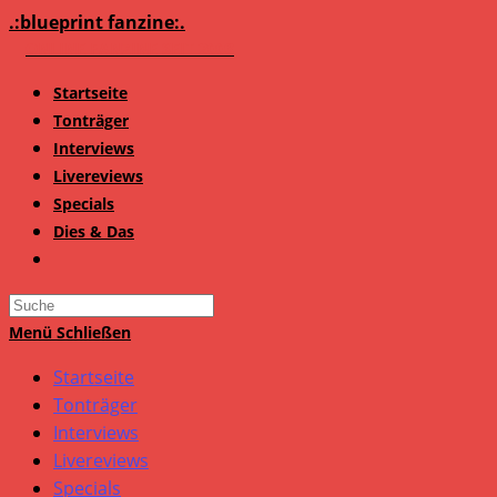
Zum
.:blueprint fanzine:.
Inhalt
springen
Startseite
Tonträger
Interviews
Livereviews
Specials
Dies & Das
Search
this
Menü
Schließen
website
Startseite
Tonträger
Interviews
Livereviews
Specials