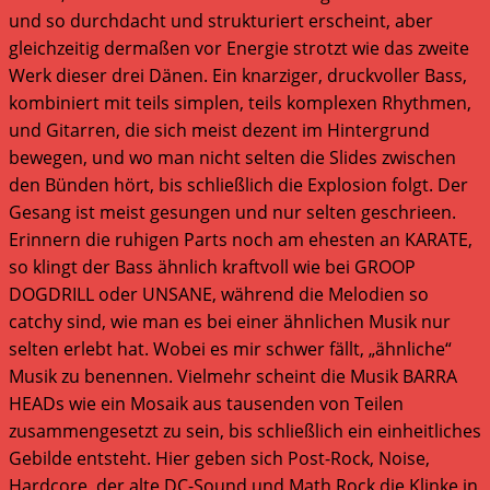
und so durchdacht und strukturiert erscheint, aber
gleichzeitig dermaßen vor Energie strotzt wie das zweite
Werk dieser drei Dänen. Ein knarziger, druckvoller Bass,
kombiniert mit teils simplen, teils komplexen Rhythmen,
und Gitarren, die sich meist dezent im Hintergrund
bewegen, und wo man nicht selten die Slides zwischen
den Bünden hört, bis schließlich die Explosion folgt. Der
Gesang ist meist gesungen und nur selten geschrieen.
Erinnern die ruhigen Parts noch am ehesten an KARATE,
so klingt der Bass ähnlich kraftvoll wie bei GROOP
DOGDRILL oder UNSANE, während die Melodien so
catchy sind, wie man es bei einer ähnlichen Musik nur
selten erlebt hat. Wobei es mir schwer fällt, „ähnliche“
Musik zu benennen. Vielmehr scheint die Musik BARRA
HEADs wie ein Mosaik aus tausenden von Teilen
zusammengesetzt zu sein, bis schließlich ein einheitliches
Gebilde entsteht. Hier geben sich Post-Rock, Noise,
Hardcore, der alte DC-Sound und Math Rock die Klinke in