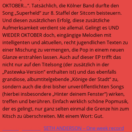
OKTOBER…“. Tatsächlich, die Kölner Band durfte den
Song „Superheld“ zur 8. Staffel der Sitcom beisteuern.
Und diesen zusätzlichen Erfolg, diese zusätzliche
Aufmerksamkeit verdient sie allemal. Gelingt es UND
WIEDER OKTOBER doch, eingängige Melodien mit
intelligenten und aktuellen, recht jugendlichen Texten zu
einer Mischung zu vermengen, die Pop in einem neuen
Glanze erstrahlen lassen. Auch auf dieser EP trifft das
nicht nur auf den Titelsong (der zusätzlich in der
„Pastewka-Version“ enthalten ist) und das ebenfalls
grandiose, albumtitelgebende „Könige der Stadt“ zu,
sondern auch die drei bisher unveröffentlichten Songs
(hierbei insbesondere „Hinter deinem Fenster“) wirken,
treffen und berühren. Einfach wirklich schöne Popmusik,
der es gelingt, nur ganz selten einmal die Grenze hin zum
Kitsch zu überschreiten. Mit einem Wort: Gut.
Weitere
Vorheriger Beitrag
SETH ANDERSON – One week record