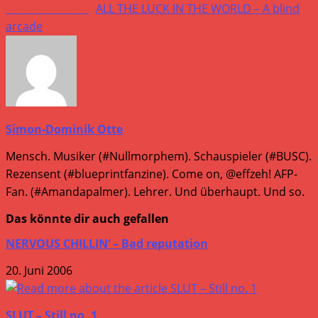
Artikel
Nächster Beitrag
ALL THE LUCK IN THE WORLD – A blind
arcade
ansehen
Simon-Dominik Otte
Mensch. Musiker (#Nullmorphem). Schauspieler (#BUSC).
Rezensent (#blueprintfanzine). Come on, @effzeh! AFP-
Fan. (#Amandapalmer). Lehrer. Und überhaupt. Und so.
Das könnte dir auch gefallen
NERVOUS CHILLIN‘ – Bad reputation
20. Juni 2006
SLUT – Still no. 1