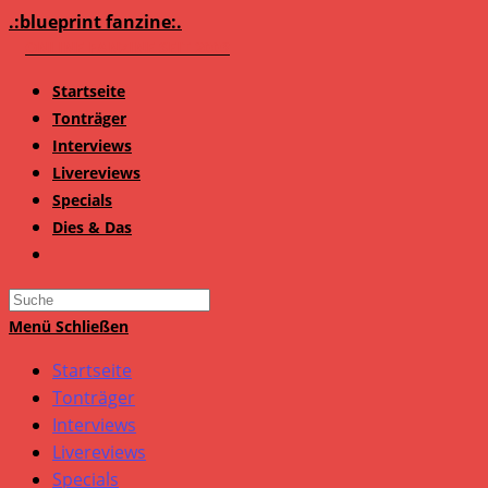
Zum
.:blueprint fanzine:.
Inhalt
springen
Startseite
Tonträger
Interviews
Livereviews
Specials
Dies & Das
Search
this
Menü
Schließen
website
Startseite
Tonträger
Interviews
Livereviews
Specials