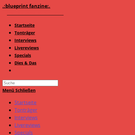
Zum
.:blueprint fanzine:.
Inhalt
springen
Startseite
Tonträger
Interviews
Livereviews
Specials
Dies & Das
Search
this
Menü
Schließen
website
Startseite
Tonträger
Interviews
Livereviews
Specials