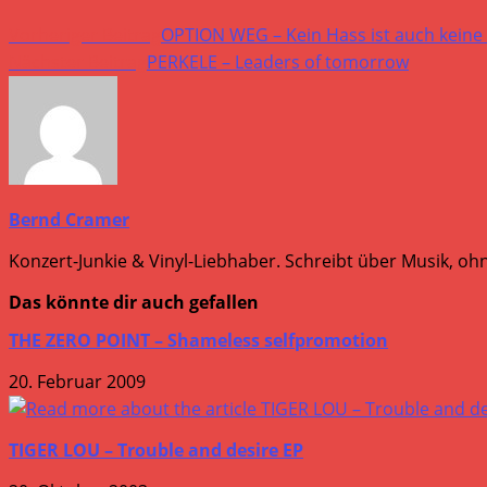
Weitere
Vorheriger Beitrag
OPTION WEG – Kein Hass ist auch keine 
Artikel
Nächster Beitrag
PERKELE – Leaders of tomorrow
ansehen
Bernd Cramer
Konzert-Junkie & Vinyl-Liebhaber. Schreibt über Musik, ohn
Das könnte dir auch gefallen
THE ZERO POINT – Shameless selfpromotion
20. Februar 2009
TIGER LOU – Trouble and desire EP