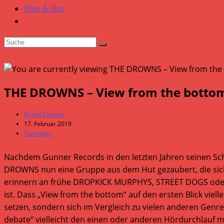
Dies & Das
THE DROWNS – View from the botto
Beitrags-
Bernd Cramer
Autor:
Beitrag
17. Februar 2019
veröffentlicht:
Beitrags-
Tonträger
Kategorie:
Nachdem Gunner Records in den letzten Jahren seinen Schw
DROWNS nun eine Gruppe aus dem Hut gezaubert, die sich
erinnern an frühe DROPKICK MURPHYS, STREET DOGS oder T
ist. Dass „View from the bottom“ auf den ersten Blick vie
setzen, sondern sich im Vergleich zu vielen anderen Gen
debate“ vielleicht den einen oder anderen Hördurchlauf 