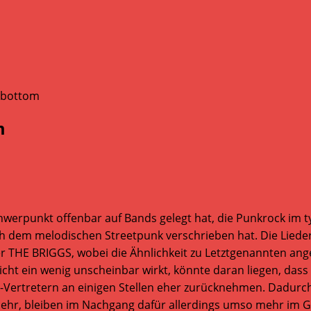
m
erpunkt offenbar auf Bands gelegt hat, die Punkrock im typ
 dem melodischen Streetpunk verschrieben hat. Die Liede
HE BRIGGS, wobei die Ähnlichkeit zu Letztgenannten anges
lleicht ein wenig unscheinbar wirkt, könnte daran liegen, 
re-Vertretern an einigen Stellen eher zurücknehmen. Dadur
mehr, bleiben im Nachgang dafür allerdings umso mehr im G