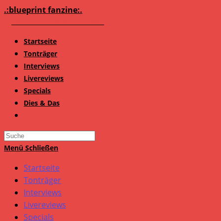
Zum
.:blueprint fanzine:.
Inhalt
springen
Startseite
Tonträger
Interviews
Livereviews
Specials
Dies & Das
Search
this
Menü
Schließen
website
Startseite
Tonträger
Interviews
Livereviews
Specials