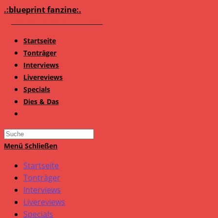
Zum
.:blueprint fanzine:.
Inhalt
springen
Startseite
Tonträger
Interviews
Livereviews
Specials
Dies & Das
Search
this
Menü
Schließen
website
Startseite
Tonträger
Interviews
Livereviews
Specials