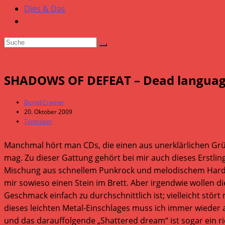
Dies & Das
SHADOWS OF DEFEAT – Dead langua
Beitrags-
Bernd Cramer
Autor:
Beitrag
20. Oktober 2009
veröffentlicht:
Beitrags-
Tonträger
Kategorie:
Manchmal hört man CDs, die einen aus unerklärlichen Grü
mag. Zu dieser Gattung gehört bei mir auch dieses Erstl
Mischung aus schnellem Punkrock und melodischem Hardcore
mir sowieso einen Stein im Brett. Aber irgendwie wollen di
Geschmack einfach zu durchschnittlich ist; vielleicht stört
dieses leichten Metal-Einschlages muss ich immer wieder 
und das darauffolgende „Shattered dream“ ist sogar ein