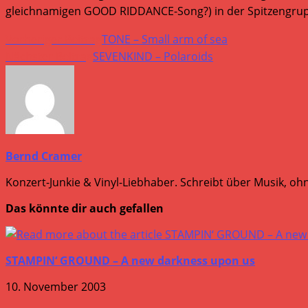
gleichnamigen GOOD RIDDANCE-Song?) in der Spitzengrupp
Weitere
Vorheriger Beitrag
TONE – Small arm of sea
Artikel
Nächster Beitrag
SEVENKIND – Polaroids
ansehen
Bernd Cramer
Konzert-Junkie & Vinyl-Liebhaber. Schreibt über Musik, ohn
Das könnte dir auch gefallen
STAMPIN‘ GROUND – A new darkness upon us
10. November 2003