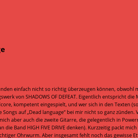
ge
nden einfach nicht so richtig überzeugen können, obwohl 
ingswerk von SHADOWS OF DEFEAT. Eigentlich entspricht di
, kompetent eingespielt, und wer sich in den Texten (sozi
e Songs auf „Dead language“ bei mir nicht so ganz zünden. V
 mich aber auch die zweite Gitarre, die gelegentlich in Powe
an die Band HIGH FIVE DRIVE denken). Kurzzeitig packt mich
 richtiger Ohrwurm. Aber insgesamt fehlt noch das gewis