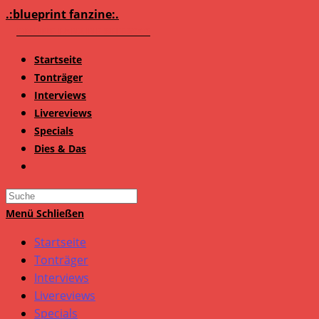
Zum
.:blueprint fanzine:.
Inhalt
springen
Startseite
Tonträger
Interviews
Livereviews
Specials
Dies & Das
Search
this
Menü
Schließen
website
Startseite
Tonträger
Interviews
Livereviews
Specials