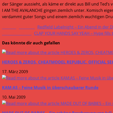
der Sänger aussieht, als käme er direkt aus Bill und Ted’s
I AM THE AVALANCHE gingen ziemlich unter. Komisch eigentl
verdammt guter Songs und einem ziemlich wuchtigen Dr
Weitere
Vorheriger Beitrag
Redfield Labelnight – Ein Abend in der 
Artikel
Nächster Beitrag
CLAP YOUR HANDS SAY YEAH – Hype fills t
ansehen
Das könnte dir auch gefallen
HEROES & ZEROS, CHEATMODEL REPUBLIC, OFFICIAL SEC
17. März 2009
KAM:AS – Feine Musik in überschaubarer Runde
10. Mai 2009
MADE OUT OF BABIES – Ein schöne Bescherung von Juli