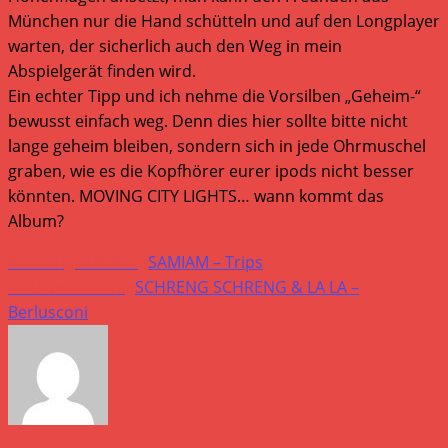
München nur die Hand schütteln und auf den Longplayer
warten, der sicherlich auch den Weg in mein
Abspielgerät finden wird.
Ein echter Tipp und ich nehme die Vorsilben „Geheim-“
bewusst einfach weg. Denn dies hier sollte bitte nicht
lange geheim bleiben, sondern sich in jede Ohrmuschel
graben, wie es die Kopfhörer eurer ipods nicht besser
könnten. MOVING CITY LIGHTS… wann kommt das
Album?
Weitere
Vorheriger Beitrag
SAMIAM – Trips
Artikel
Nächster Beitrag
SCHRENG SCHRENG & LA LA –
Berlusconi
ansehen