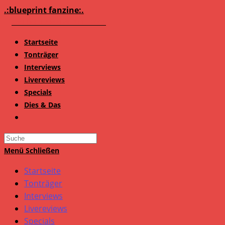
Zum
.:blueprint fanzine:.
Inhalt
springen
Startseite
Tonträger
Interviews
Livereviews
Specials
Dies & Das
Search
this
Menü
Schließen
website
Startseite
Tonträger
Interviews
Livereviews
Specials