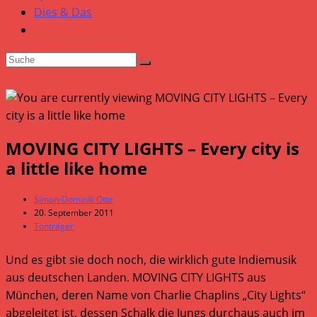
Dies & Das
MOVING CITY LIGHTS – Every city is
a little like home
Beitrags-
Simon-Dominik Otte
Autor:
Beitrag
20. September 2011
veröffentlicht:
Beitrags-
Tonträger
Kategorie:
Und es gibt sie doch noch, die wirklich gute Indiemusik
aus deutschen Landen. MOVING CITY LIGHTS aus
München, deren Name von Charlie Chaplins „City Lights“
abgeleitet ist, dessen Schalk die Jungs durchaus auch im