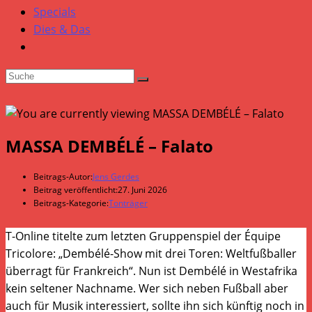
Specials
Dies & Das
MASSA DEMBÉLÉ – Falato
Beitrags-Autor:
Jens Gerdes
Beitrag veröffentlicht:
27. Juni 2026
Beitrags-Kategorie:
Tonträger
T-Online titelte zum letzten Gruppenspiel der Équipe
Tricolore: „Dembélé-Show mit drei Toren: Weltfußballer
überragt für Frankreich“. Nun ist Dembélé in Westafrika
kein seltener Nachname. Wer sich neben Fußball aber
auch für Musik interessiert, sollte ihn sich künftig noch in