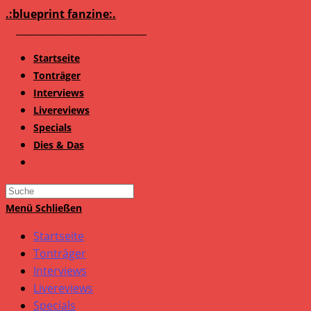
Zum
.:blueprint fanzine:.
Inhalt
springen
Startseite
Tonträger
Interviews
Livereviews
Specials
Dies & Das
Search
this
Menü
Schließen
website
Startseite
Tonträger
Interviews
Livereviews
Specials