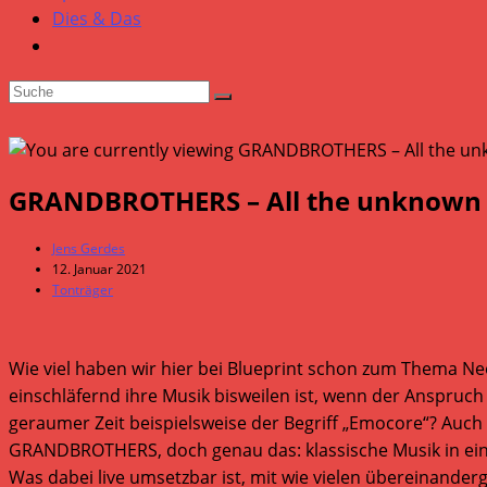
Dies & Das
GRANDBROTHERS – All the unknown
Beitrags-
Jens Gerdes
Autor:
Beitrag
12. Januar 2021
veröffentlicht:
Beitrags-
Tonträger
Kategorie:
Wie viel haben wir hier bei Blueprint schon zum Thema Neo
einschläfernd ihre Musik bisweilen ist, wenn der Anspruch
geraumer Zeit beispielsweise der Begriff „Emocore“? Auch
GRANDBROTHERS, doch genau das: klassische Musik in ein 
Was dabei live umsetzbar ist, mit wie vielen übereinander