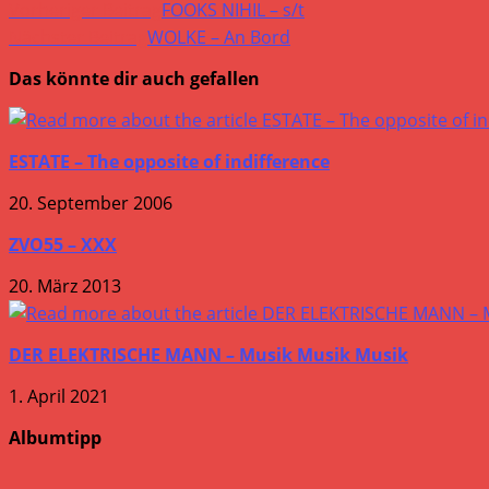
Weitere
Vorheriger Beitrag
FOOKS NIHIL – s/t
Artikel
Nächster Beitrag
WOLKE – An Bord
ansehen
Das könnte dir auch gefallen
ESTATE – The opposite of indifference
20. September 2006
ZVO55 – XXX
20. März 2013
DER ELEKTRISCHE MANN – Musik Musik Musik
1. April 2021
Albumtipp