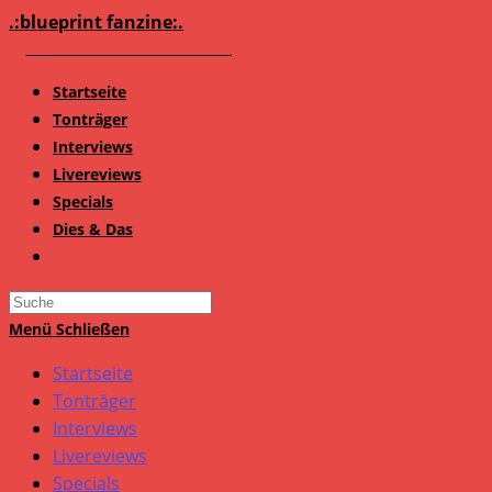
Zum
.:blueprint fanzine:.
Inhalt
springen
Startseite
Tonträger
Interviews
Livereviews
Specials
Dies & Das
Search
this
Menü
Schließen
website
Startseite
Tonträger
Interviews
Livereviews
Specials