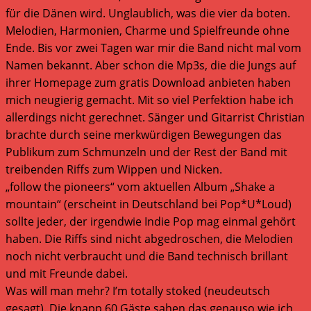
für die Dänen wird. Unglaublich, was die vier da boten.
Melodien, Harmonien, Charme und Spielfreunde ohne
Ende. Bis vor zwei Tagen war mir die Band nicht mal vom
Namen bekannt. Aber schon die Mp3s, die die Jungs auf
ihrer Homepage zum gratis Download anbieten haben
mich neugierig gemacht. Mit so viel Perfektion habe ich
allerdings nicht gerechnet. Sänger und Gitarrist Christian
brachte durch seine merkwürdigen Bewegungen das
Publikum zum Schmunzeln und der Rest der Band mit
treibenden Riffs zum Wippen und Nicken.
„follow the pioneers“ vom aktuellen Album „Shake a
mountain“ (erscheint in Deutschland bei Pop*U*Loud)
sollte jeder, der irgendwie Indie Pop mag einmal gehört
haben. Die Riffs sind nicht abgedroschen, die Melodien
noch nicht verbraucht und die Band technisch brillant
und mit Freunde dabei.
Was will man mehr? I’m totally stoked (neudeutsch
gesagt). Die knapp 60 Gäste sahen das genauso wie ich,