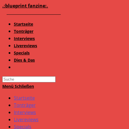
Zum
.:blueprint fanzine:.
Inhalt
springen
Startseite
Tonträger
Interviews
Livereviews
Specials
Dies & Das
Search
this
Menü
Schließen
website
Startseite
Tonträger
Interviews
Livereviews
Specials