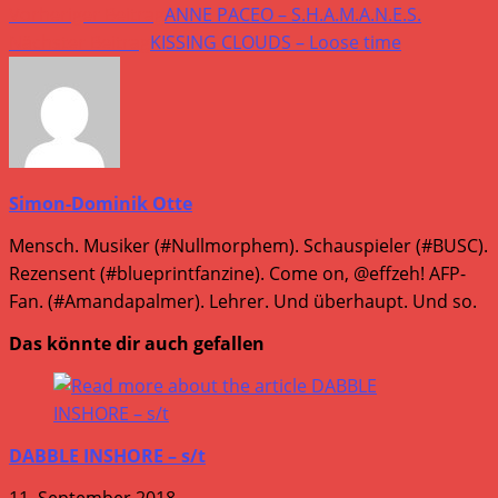
Vorheriger Beitrag
ANNE PACEO – S.H.A.M.A.N.E.S.
Nächster Beitrag
KISSING CLOUDS – Loose time
Simon-Dominik Otte
Mensch. Musiker (#Nullmorphem). Schauspieler (#BUSC).
Rezensent (#blueprintfanzine). Come on, @effzeh! AFP-
Fan. (#Amandapalmer). Lehrer. Und überhaupt. Und so.
Das könnte dir auch gefallen
DABBLE INSHORE – s/t
11. September 2018