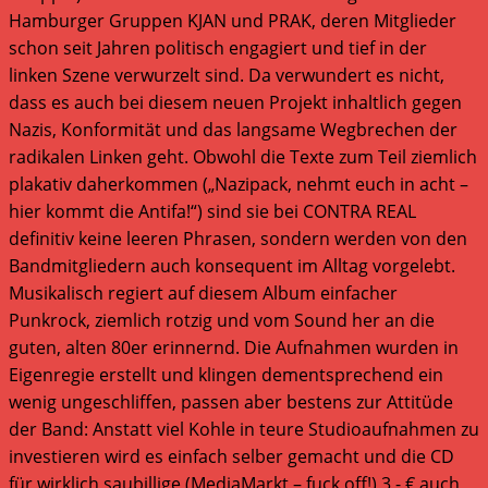
Hamburger Gruppen KJAN und PRAK, deren Mitglieder
schon seit Jahren politisch engagiert und tief in der
linken Szene verwurzelt sind. Da verwundert es nicht,
dass es auch bei diesem neuen Projekt inhaltlich gegen
Nazis, Konformität und das langsame Wegbrechen der
radikalen Linken geht. Obwohl die Texte zum Teil ziemlich
plakativ daherkommen („Nazipack, nehmt euch in acht –
hier kommt die Antifa!“) sind sie bei CONTRA REAL
definitiv keine leeren Phrasen, sondern werden von den
Bandmitgliedern auch konsequent im Alltag vorgelebt.
Musikalisch regiert auf diesem Album einfacher
Punkrock, ziemlich rotzig und vom Sound her an die
guten, alten 80er erinnernd. Die Aufnahmen wurden in
Eigenregie erstellt und klingen dementsprechend ein
wenig ungeschliffen, passen aber bestens zur Attitüde
der Band: Anstatt viel Kohle in teure Studioaufnahmen zu
investieren wird es einfach selber gemacht und die CD
für wirklich saubillige (MediaMarkt – fuck off!) 3,- € auch