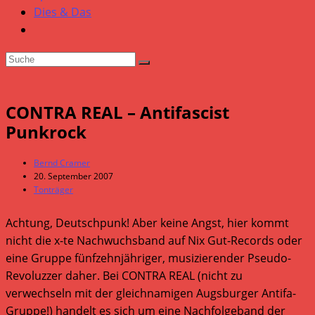
Dies & Das
CONTRA REAL – Antifascist
Punkrock
Beitrags-
Bernd Cramer
Autor:
Beitrag
20. September 2007
veröffentlicht:
Beitrags-
Tonträger
Kategorie:
Achtung, Deutschpunk! Aber keine Angst, hier kommt
nicht die x-te Nachwuchsband auf Nix Gut-Records oder
eine Gruppe fünfzehnjähriger, musizierender Pseudo-
Revoluzzer daher. Bei CONTRA REAL (nicht zu
verwechseln mit der gleichnamigen Augsburger Antifa-
Gruppe!) handelt es sich um eine Nachfolgeband der