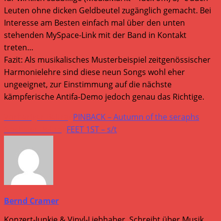
Leuten ohne dicken Geldbeutel zugänglich gemacht. Bei
Interesse am Besten einfach mal über den unten
stehenden MySpace-Link mit der Band in Kontakt
treten…
Fazit: Als musikalisches Musterbeispiel zeitgenössischer
Harmonielehre sind diese neun Songs wohl eher
ungeeignet, zur Einstimmung auf die nächste
kämpferische Antifa-Demo jedoch genau das Richtige.
Weitere
Vorheriger Beitrag
PINBACK – Autumn of the seraphs
Artikel
Nächster Beitrag
FEET 1ST – s/t
ansehen
Bernd Cramer
Konzert-Junkie & Vinyl-Liebhaber. Schreibt über Musik,