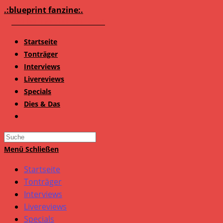
Zum
.:blueprint fanzine:.
Inhalt
springen
Startseite
Tonträger
Interviews
Livereviews
Specials
Dies & Das
Search
this
Menü
Schließen
website
Startseite
Tonträger
Interviews
Livereviews
Specials