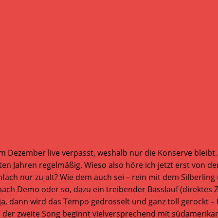
 im Dezember live verpasst, weshalb nur die Konserve bleibt.
 Jahren regelmäßig. Wieso also höre ich jetzt erst von den
infach nur zu alt? Wie dem auch sei – rein mit dem Silberling
nach Demo oder so, dazu ein treibender Basslauf (direktes 
, dann wird das Tempo gedrosselt und ganz toll gerockt – Ii
 der zweite Song beginnt vielversprechend mit südamerikani