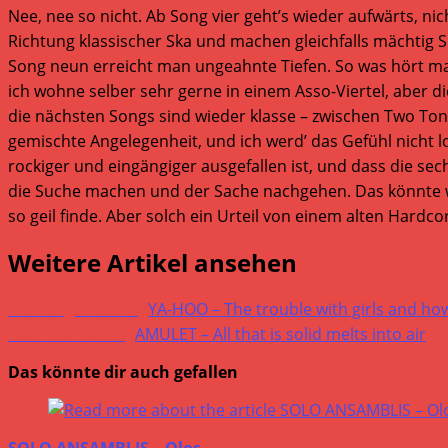
Nee, nee so nicht. Ab Song vier geht’s wieder aufwärts, n
Richtung klassischer Ska und machen gleichfalls mächtig S
Song neun erreicht man ungeahnte Tiefen. So was hört man 
ich wohne selber sehr gerne in einem Asso-Viertel, aber di
die nächsten Songs sind wieder klasse – zwischen Two Ton
gemischte Angelegenheit, und ich werd’ das Gefühl nicht lo
rockiger und eingängiger ausgefallen ist, und dass die se
die Suche machen und der Sache nachgehen. Das könnte woh
so geil finde. Aber solch ein Urteil von einem alten Hardc
Weitere Artikel ansehen
Vorheriger Beitrag
YA-HOO – The trouble with girls and how 
Nächster Beitrag
AMULET – All that is solid melts into air
Das könnte dir auch gefallen
SOLO ANSAMBLIS – Olos