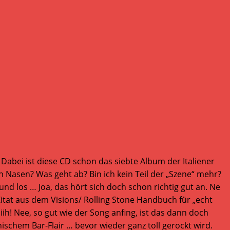
 Dabei ist diese CD schon das siebte Album der Italiener
 Nasen? Was geht ab? Bin ich kein Teil der „Szene“ mehr?
 und los … Joa, das hört sich doch schon richtig gut an. Ne
Zitat aus dem Visions/ Rolling Stone Handbuch für „echt
ih! Nee, so gut wie der Song anfing, ist das dann doch
schem Bar-Flair … bevor wieder ganz toll gerockt wird.