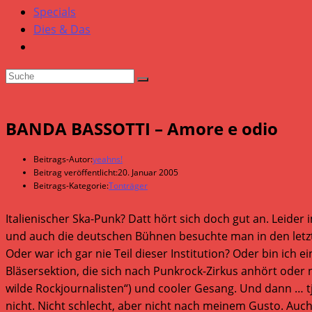
Specials
Dies & Das
BANDA BASSOTTI – Amore e odio
Beitrags-Autor:
yeahns!
Beitrag veröffentlicht:
20. Januar 2005
Beitrags-Kategorie:
Tonträger
Italienischer Ska-Punk? Datt hört sich doch gut an. Leider
und auch die deutschen Bühnen besuchte man in den letzten
Oder war ich gar nie Teil dieser Institution? Oder bin ich e
Bläsersektion, die sich nach Punkrock-Zirkus anhört oder 
wilde Rockjournalisten“) und cooler Gesang. Und dann … tja
nicht. Nicht schlecht, aber nicht nach meinem Gusto. Auch