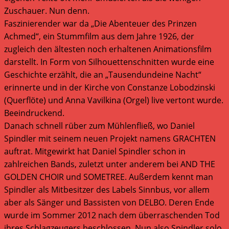
Zuschauer. Nun denn.
Faszinierender war da „Die Abenteuer des Prinzen
Achmed“, ein Stummfilm aus dem Jahre 1926, der
zugleich den ältesten noch erhaltenen Animationsfilm
darstellt. In Form von Silhouettenschnitten wurde eine
Geschichte erzählt, die an „Tausendundeine Nacht“
erinnerte und in der Kirche von Constanze Lobodzinski
(Querflöte) und Anna Vavilkina (Orgel) live vertont wurde.
Beeindruckend.
Danach schnell rüber zum Mühlenfließ, wo Daniel
Spindler mit seinem neuen Projekt namens GRACHTEN
auftrat. Mitgewirkt hat Daniel Spindler schon in
zahlreichen Bands, zuletzt unter anderem bei AND THE
GOLDEN CHOIR und SOMETREE. Außerdem kennt man
Spindler als Mitbesitzer des Labels Sinnbus, vor allem
aber als Sänger und Bassisten von DELBO. Deren Ende
wurde im Sommer 2012 nach dem überraschenden Tod
ihres Schlagzeugers beschlossen. Nun also Spindler solo,