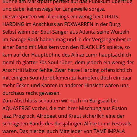
Bühne am Marktplatz perfekt auf das Publikum übertrug
und dabei keineswegs für Langeweile sorgte.
Die verspürten wir allerdings ein wenig bei CURTIS
HARDING im Anschluss an FOXWARREN in der Burg.
Selbst wenn der Soul-Sänger aus Atlanta seine Wurzeln
im Garage Rock haben mag und in der Vergangenheit in
einer Band mit Musikern von den BLACK LIPS spielte, so
kam auf der Hauptbühne des Alínæ Lumr hauptsächlich
ziemlich glatter 70s Soul rüber, dem jedoch ein wenig der
Arschtrittfaktor fehlte. Zwar hatte Harding offensichtlich
mit einigen Soundproblemen zu kämpfen, doch ein paar
mehr Ecken und Kanten in anderer Hinsicht wären uns
durchaus recht gewesen.
Zum Abschluss schauten wir noch im Burgsaal bei
AQUASERGE vorbei, die mit ihrer Mischung aus Fusion
Jazz, Progrock, Afrobeat und Kraut sicherlich eine der
schrägsten Bands des diesjährigen Alínæ Lumr Festivals
waren. Das hierbei auch Mitglieder von TAME IMPALA