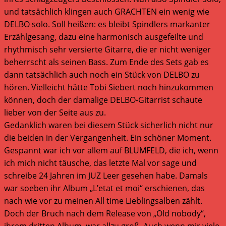
und tatsächlich klingen auch GRACHTEN ein wenig wie
DELBO solo. Soll heißen: es bleibt Spindlers markanter
Erzählgesang, dazu eine harmonisch ausgefeilte und
rhythmisch sehr versierte Gitarre, die er nicht weniger
beherrscht als seinen Bass. Zum Ende des Sets gab es
dann tatsächlich auch noch ein Stück von DELBO zu
hören. Vielleicht hätte Tobi Siebert noch hinzukommen
können, doch der damalige DELBO-Gitarrist schaute
lieber von der Seite aus zu.
Gedanklich waren bei diesem Stück sicherlich nicht nur
die beiden in der Vergangenheit. Ein schöner Moment.
Gespannt war ich vor allem auf BLUMFELD, die ich, wenn
ich mich nicht täusche, das letzte Mal vor sage und
schreibe 24 Jahren im JUZ Leer gesehen habe. Damals
war soeben ihr Album „L’etat et moi“ erschienen, das
nach wie vor zu meinen All time Lieblingsalben zählt.
Doch der Bruch nach dem Release von „Old nobody“,
ihrem dritten Album, war allzu groß. Auch wenn mir viele