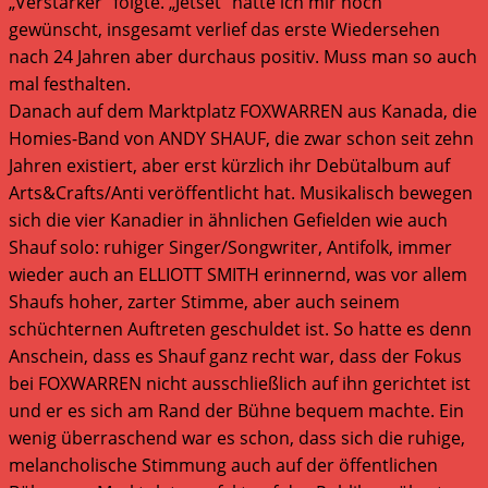
„Verstärker“ folgte. „Jetset“ hätte ich mir noch
gewünscht, insgesamt verlief das erste Wiedersehen
nach 24 Jahren aber durchaus positiv. Muss man so auch
mal festhalten.
Danach auf dem Marktplatz FOXWARREN aus Kanada, die
Homies-Band von ANDY SHAUF, die zwar schon seit zehn
Jahren existiert, aber erst kürzlich ihr Debütalbum auf
Arts&Crafts/Anti veröffentlicht hat. Musikalisch bewegen
sich die vier Kanadier in ähnlichen Gefielden wie auch
Shauf solo: ruhiger Singer/Songwriter, Antifolk, immer
wieder auch an ELLIOTT SMITH erinnernd, was vor allem
Shaufs hoher, zarter Stimme, aber auch seinem
schüchternen Auftreten geschuldet ist. So hatte es denn
Anschein, dass es Shauf ganz recht war, dass der Fokus
bei FOXWARREN nicht ausschließlich auf ihn gerichtet ist
und er es sich am Rand der Bühne bequem machte. Ein
wenig überraschend war es schon, dass sich die ruhige,
melancholische Stimmung auch auf der öffentlichen