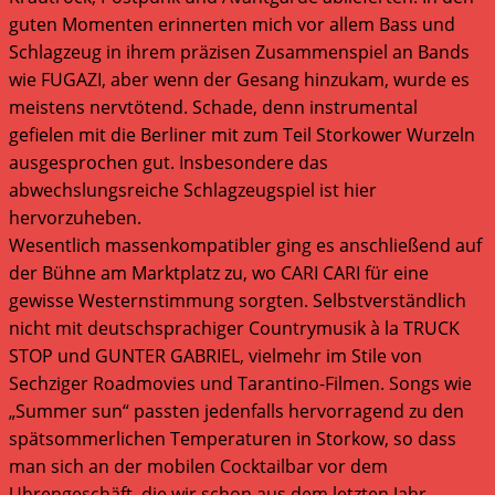
guten Momenten erinnerten mich vor allem Bass und
Schlagzeug in ihrem präzisen Zusammenspiel an Bands
wie FUGAZI, aber wenn der Gesang hinzukam, wurde es
meistens nervtötend. Schade, denn instrumental
gefielen mit die Berliner mit zum Teil Storkower Wurzeln
ausgesprochen gut. Insbesondere das
abwechslungsreiche Schlagzeugspiel ist hier
hervorzuheben.
Wesentlich massenkompatibler ging es anschließend auf
der Bühne am Marktplatz zu, wo CARI CARI für eine
gewisse Westernstimmung sorgten. Selbstverständlich
nicht mit deutschsprachiger Countrymusik à la TRUCK
STOP und GUNTER GABRIEL, vielmehr im Stile von
Sechziger Roadmovies und Tarantino-Filmen. Songs wie
„Summer sun“ passten jedenfalls hervorragend zu den
spätsommerlichen Temperaturen in Storkow, so dass
man sich an der mobilen Cocktailbar vor dem
Uhrengeschäft, die wir schon aus dem letzten Jahr