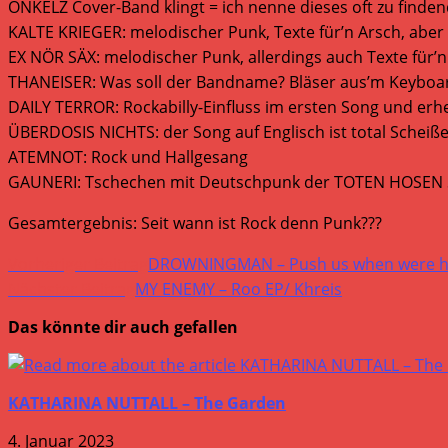
ONKELZ Cover-Band klingt = ich nenne dieses oft zu finden
KALTE KRIEGER: melodischer Punk, Texte für’n Arsch, aber
EX NÖR SÄX: melodischer Punk, allerdings auch Texte für’n
THANEISER: Was soll der Bandname? Bläser aus’m Keyboar
DAILY TERROR: Rockabilly-Einfluss im ersten Song und erh
ÜBERDOSIS NICHTS: der Song auf Englisch ist total Scheiße
ATEMNOT: Rock und Hallgesang
GAUNERI: Tschechen mit Deutschpunk der TOTEN HOSEN Sc
Gesamtergebnis: Seit wann ist Rock denn Punk???
Weitere
Vorheriger Beitrag
DROWNINGMAN – Push us when were h
Artikel
Nächster Beitrag
MY ENEMY – Roo EP/ Khreis
ansehen
Das könnte dir auch gefallen
KATHARINA NUTTALL – The Garden
4. Januar 2023