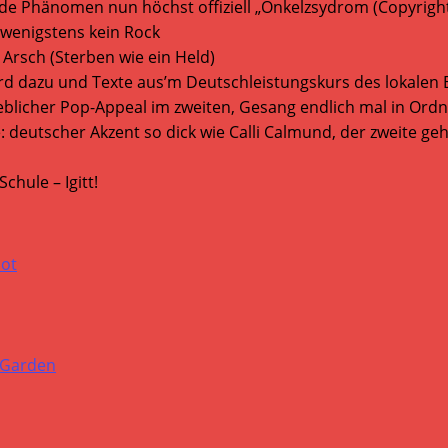
de Phänomen nun höchst offiziell „Onkelzsydrom (Copyright 
 wenigstens kein Rock
 Arsch (Sterben wie ein Held)
d dazu und Texte aus’m Deutschleistungskurs des lokalen
eblicher Pop-Appeal im zweiten, Gesang endlich mal in Ord
: deutscher Akzent so dick wie Calli Calmund, der zweite g
hule – Igitt!
ot