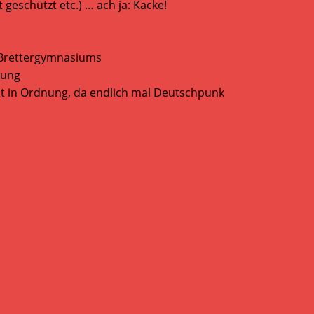
geschützt etc.) … ach ja: Kacke!
 Brettergymnasiums
nung
eht in Ordnung, da endlich mal Deutschpunk