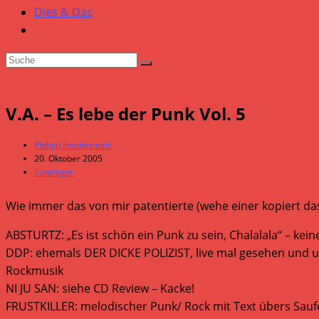
Dies & Das
V.A. – Es lebe der Punk Vol. 5
Beitrags-
Philipp Heidenreich
Autor:
Beitrag
20. Oktober 2005
veröffentlicht:
Beitrags-
Tonträger
Kategorie:
Wie immer das von mir patentierte (wehe einer kopiert da
ABSTURTZ: „Es ist schön ein Punk zu sein, Chalalala“ – kei
DDP: ehemals DER DICKE POLIZIST, live mal gesehen und u
Rockmusik
NI JU SAN: siehe CD Review – Kacke!
FRUSTKILLER: melodischer Punk/ Rock mit Text übers Saufen