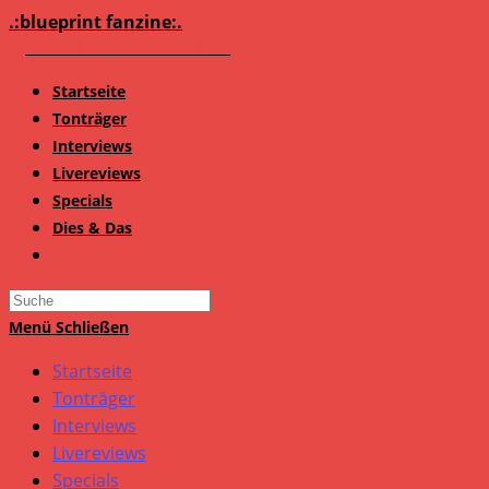
Zum
.:blueprint fanzine:.
Inhalt
springen
Startseite
Tonträger
Interviews
Livereviews
Specials
Dies & Das
Search
this
Menü
Schließen
website
Startseite
Tonträger
Interviews
Livereviews
Specials