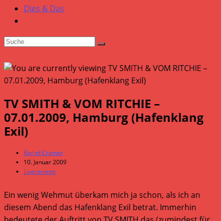
Dies & Das
TV SMITH & VOM RITCHIE –
07.01.2009, Hamburg (Hafenklang
Exil)
Beitrags-
Bernd Cramer
Autor:
Beitrag
10. Januar 2009
veröffentlicht:
Beitrags-
Livereviews
Kategorie:
Ein wenig Wehmut überkam mich ja schon, als ich an
diesem Abend das Hafenklang Exil betrat. Immerhin
bedeutete der Auftritt von TV SMITH das (zumindest für