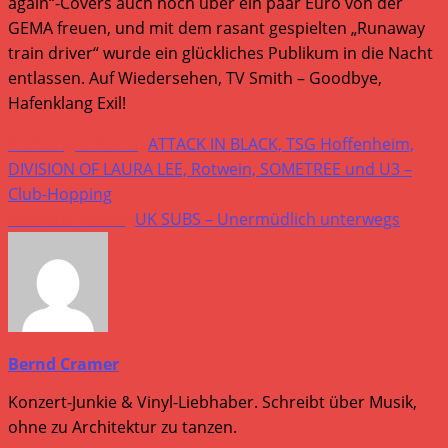
again“-Covers auch noch über ein paar Euro von der
GEMA freuen, und mit dem rasant gespielten „Runaway
train driver“ wurde ein glückliches Publikum in die Nacht
entlassen. Auf Wiedersehen, TV Smith – Goodbye,
Hafenklang Exil!
Weitere
Vorheriger Beitrag
ATTACK IN BLACK, TSG Hoffenheim,
Artikel
DIVISION OF LAURA LEE, Rotwein, SOMETREE und U3 –
Club-Hopping
ansehen
Nächster Beitrag
UK SUBS – Unermüdlich unterwegs
Bernd Cramer
Konzert-Junkie & Vinyl-Liebhaber. Schreibt über Musik,
ohne zu Architektur zu tanzen.