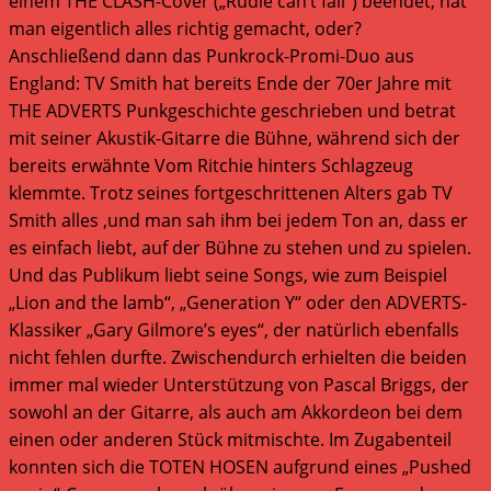
einem THE CLASH-Cover („Rudie can’t fail“) beendet, hat
man eigentlich alles richtig gemacht, oder?
Anschließend dann das Punkrock-Promi-Duo aus
England: TV Smith hat bereits Ende der 70er Jahre mit
THE ADVERTS Punkgeschichte geschrieben und betrat
mit seiner Akustik-Gitarre die Bühne, während sich der
bereits erwähnte Vom Ritchie hinters Schlagzeug
klemmte. Trotz seines fortgeschrittenen Alters gab TV
Smith alles ,und man sah ihm bei jedem Ton an, dass er
es einfach liebt, auf der Bühne zu stehen und zu spielen.
Und das Publikum liebt seine Songs, wie zum Beispiel
„Lion and the lamb“, „Generation Y“ oder den ADVERTS-
Klassiker „Gary Gilmore’s eyes“, der natürlich ebenfalls
nicht fehlen durfte. Zwischendurch erhielten die beiden
immer mal wieder Unterstützung von Pascal Briggs, der
sowohl an der Gitarre, als auch am Akkordeon bei dem
einen oder anderen Stück mitmischte. Im Zugabenteil
konnten sich die TOTEN HOSEN aufgrund eines „Pushed