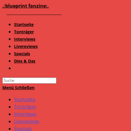
Zum
.:blueprint fanzine:.
Inhalt
springen
Startseite
Tonträger
Interviews
Livereviews
Specials
Dies & Das
Search
this
Menü
Schließen
website
Startseite
Tonträger
Interviews
Livereviews
Specials