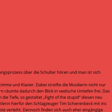
dungsprozess über die Schulter hören und man ist sich
imme und Klavier. Dabei streifte die Musikerin nicht nur
äumte dadurch den Blick in seelische Untiefen frei. Das
e Tiefe, so gestaltet „Fight of the stupid“ diesen neu
erin hierfür den Schlagzeuger Tim Schierenbeck mit ins
e verleiht. Dennoch finden sich auch eher eingängige