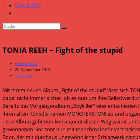
Dies & Das
TONIA REEH – Fight of the stupid
Beitrags-
Hubert Wastl
Autor:
Beitrag
20. September 2013
veröffentlicht:
Beitrags-
Tonträger
Kategorie:
Mit ihrem neuen Album „Fight of the stupid“ lässt sich TO
dabei nicht immer sicher, ob es nun um ihre Selbstwerdun
Bereits das Vorgängeralbum „Boykiller“ wies entschieden i
ihren alten Künstlernamen MONOTEKKTONI ab und begann mi
neue Album geht nun konsequent diesen Weg weiter und zeigt
gewonnenen Horizont nun mit manchmal sehr vertrackten K
Boot, der mit durchaus ungewöhnlicher Schlagwerkinstru