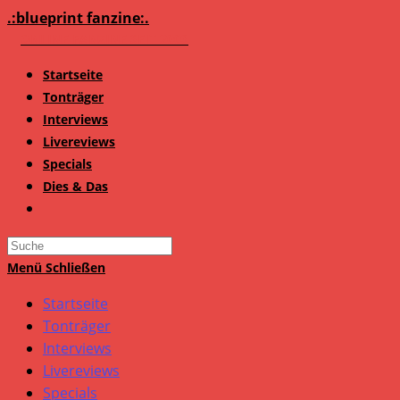
Zum
.:blueprint fanzine:.
Inhalt
springen
Startseite
Tonträger
Interviews
Livereviews
Specials
Dies & Das
Search
this
Menü
Schließen
website
Startseite
Tonträger
Interviews
Livereviews
Specials