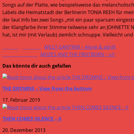
Songs auf der Platte, wie beispielsweise das melancholisch
Labels die Heimatstadt der Berlinerin TONIA REEH für 
der laut Info bei zwei Songs „mit ein paar sparsam einge
der Klangfarbe ihrer Stimme teilweise sehr an JOHNETTE 
hat, ist mir (mit Verlaub) ziemlich schnuppe. Vielleicht un
Weitere
Vorheriger Beitrag
WILLY GANTRIM – Alone & adrift
Artikel
Nächster Beitrag
MOZES AND THE FIRSTBORN – s/t
ansehen
Das könnte dir auch gefallen
THE DROWNS – View from the bottom
17. Februar 2019
THEN COMES SILENCE – II
20. Dezember 2013