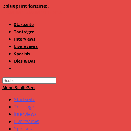
Zum
.:blueprint fanzine:.
Inhalt
springen
Startseite
Tonträger
Interviews
Livereviews
Specials
Dies & Das
Search
this
Menü
Schließen
website
Startseite
Tonträger
Interviews
Livereviews
Specials