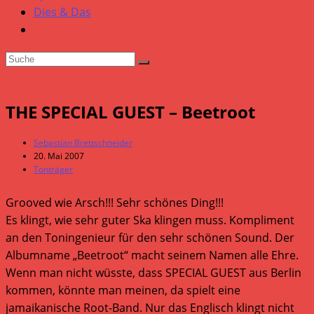
Dies & Das
THE SPECIAL GUEST – Beetroot
Beitrags-
Sebastian Brettschneider
Autor:
Beitrag
20. Mai 2007
veröffentlicht:
Beitrags-
Tonträger
Kategorie:
Grooved wie Arsch!!! Sehr schönes Ding!!!
Es klingt, wie sehr guter Ska klingen muss. Kompliment
an den Toningenieur für den sehr schönen Sound. Der
Albumname „Beetroot“ macht seinem Namen alle Ehre.
Wenn man nicht wüsste, dass SPECIAL GUEST aus Berlin
kommen, könnte man meinen, da spielt eine
jamaikanische Root-Band. Nur das Englisch klingt nicht