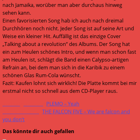
nach Jamaika, worüber man aber durchaus hinweg
sehen kann.
Einen favorisierten Song hab ich auch nach dreimal
Durchhören noch nicht. Jeder Song ist auf seine Art und
Weise ein kleiner Hit. Auffällig ist das einzige Cover
„Talking about a revolution“ des Albums. Der Song hat
ein zum Heulen schönes Intro, und wenn man schon fast
am Heulen ist, schlägt die Band einen Calypso-artigen
Refrain an, bei dem man sich in die Karibik zu einem
schönen Glas Rum-Cola wünscht.
Fazit: Kaufen lohnt sich wirklich! Die Platte kommt bei mir
erstmal nicht so schnell aus dem CD-Player raus.
Weitere
Vorheriger Beitrag
PLEMO – Yeah
Artikel
Nächster Beitrag
THE FALCON FIVE – We are falcon and
you don’t
ansehen
Das könnte dir auch gefallen