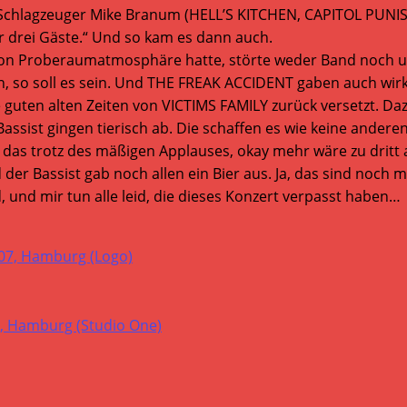
n Schlagzeuger Mike Branum (HELL’S KITCHEN, CAPITOL PUNI
ur drei Gäste.“ Und so kam es dann auch.
von Proberaumatmosphäre hatte, störte weder Band noch uns.
so soll es sein. Und THE FREAK ACCIDENT gaben auch wirklic
e guten alten Zeiten von VICTIMS FAMILY zurück versetzt. D
ist gingen tierisch ab. Die schaffen es wie keine anderen, 
das trotz des mäßigen Applauses, okay mehr wäre zu dritt
der Bassist gab noch allen ein Bier aus. Ja, das sind noch 
, und mir tun alle leid, die dieses Konzert verpasst haben…
7, Hamburg (Logo)