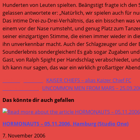
Hunderten von Leuten spielten. Beängstigt fragte ich de
gelassen antwortete er: „Natürlich, wir spielen auch für n
Das intime Drei-zu-Drei-Verhältnis, das ein bisschen was 
einem vor der Nase rumsteht, und genug Platz zum Tanzen, 
seiner einzigartigen Stimme, die einen immer wieder in di
ihn unverkennbar macht. Auch der Schlagzeuger und der Bass
Sounderlebnis sondergleichen! Es gab sogar Zugaben und 
Gast, von Ralph Spight per Handschlag verabschiedet, und 
Ich kann nur sagen, das war ein wirklich großartiger Abend
Weitere
Vorheriger Beitrag
KAISER CHIEFS – alias Kaizer Chief FC
Artikel
Nächster Beitrag
UNCOMMON MEN FROM MARS – 25.09.200
ansehen
Das könnte dir auch gefallen
HORMONAUTS – 05.11.2006, Hamburg (Studio One)
7. November 2006