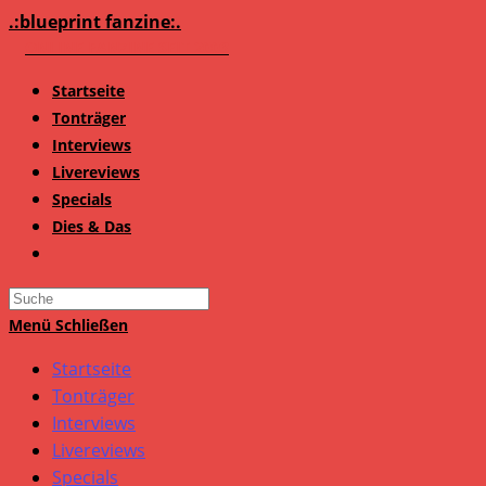
Zum
.:blueprint fanzine:.
Inhalt
springen
Startseite
Tonträger
Interviews
Livereviews
Specials
Dies & Das
Search
this
Menü
Schließen
website
Startseite
Tonträger
Interviews
Livereviews
Specials