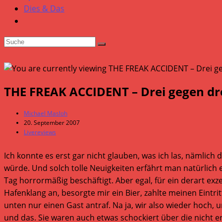
Dies & Das
THE FREAK ACCIDENT – Drei gegen dr
Beitrags-
Michael Masloh
Autor:
Beitrag
20. September 2007
veröffentlicht:
Beitrags-
Livereviews
Kategorie:
Ich konnte es erst gar nicht glauben, was ich las, nämlic
würde. Und solch tolle Neuigkeiten erfährt man natürlich 
Tag horrormäßig beschäftigt. Aber egal, für ein derart ex
Hafenklang an, besorgte mir ein Bier, zahlte meinen Eintrit
unten nur einen Gast antraf. Na ja, wir also wieder hoch, 
und das. Sie waren auch etwas schockiert über die nicht 