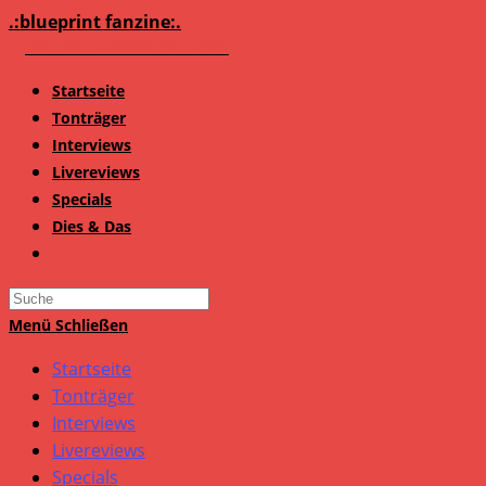
Zum
.:blueprint fanzine:.
Inhalt
springen
Startseite
Tonträger
Interviews
Livereviews
Specials
Dies & Das
Search
this
Menü
Schließen
website
Startseite
Tonträger
Interviews
Livereviews
Specials