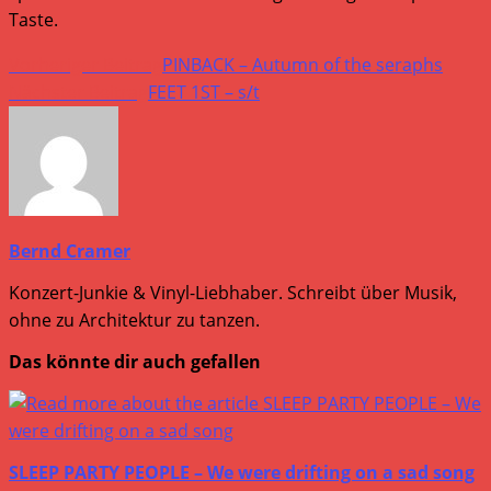
Taste.
Weitere
Vorheriger Beitrag
PINBACK – Autumn of the seraphs
Artikel
Nächster Beitrag
FEET 1ST – s/t
ansehen
Bernd Cramer
Konzert-Junkie & Vinyl-Liebhaber. Schreibt über Musik,
ohne zu Architektur zu tanzen.
Das könnte dir auch gefallen
SLEEP PARTY PEOPLE – We were drifting on a sad song