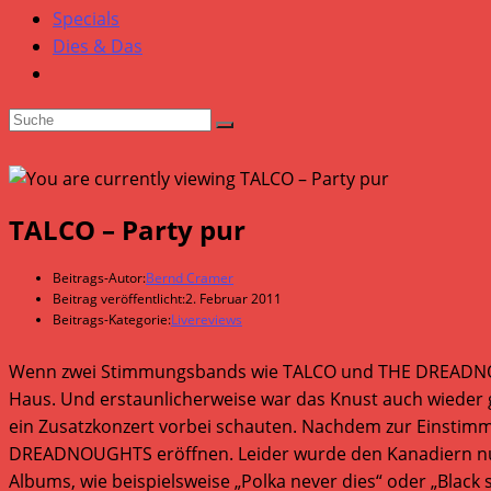
Specials
Dies & Das
TALCO – Party pur
Beitrags-Autor:
Bernd Cramer
Beitrag veröffentlicht:
2. Februar 2011
Beitrags-Kategorie:
Livereviews
Wenn zwei Stimmungsbands wie TALCO und THE DREADNOU
Haus. Und erstaunlicherweise war das Knust auch wieder 
ein Zusatzkonzert vorbei schauten. Nachdem zur Einstimmung
DREADNOUGHTS eröffnen. Leider wurde den Kanadiern nur e
Albums, wie beispielsweise „Polka never dies“ oder „Black