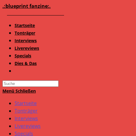
Zum
.:blueprint fanzine:.
Inhalt
springen
Startseite
Tonträger
Interviews
Livereviews
Specials
Dies & Das
Search
this
Menü
Schließen
website
Startseite
Tonträger
Interviews
Livereviews
Specials