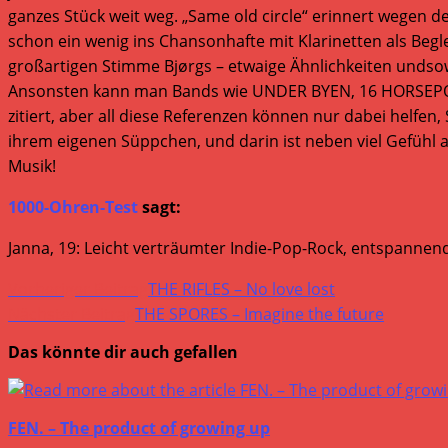
ganzes Stück weit weg. „Same old circle“ erinnert wegen 
schon ein wenig ins Chansonhafte mit Klarinetten als Begl
großartigen Stimme Bjørgs – etwaige Ähnlichkeiten undso
Ansonsten kann man Bands wie UNDER BYEN, 16 HORSEPOWE
zitiert, aber all diese Referenzen können nur dabei helfen,
ihrem eigenen Süppchen, und darin ist neben viel Gefühl 
Musik!
1000-Ohren-Test
sagt:
Janna, 19: Leicht verträumter Indie-Pop-Rock, entspannend
Weitere
Vorheriger Beitrag
THE RIFLES – No love lost
Artikel
Nächster Beitrag
THE SPORES – Imagine the future
ansehen
Das könnte dir auch gefallen
FEN. – The product of growing up