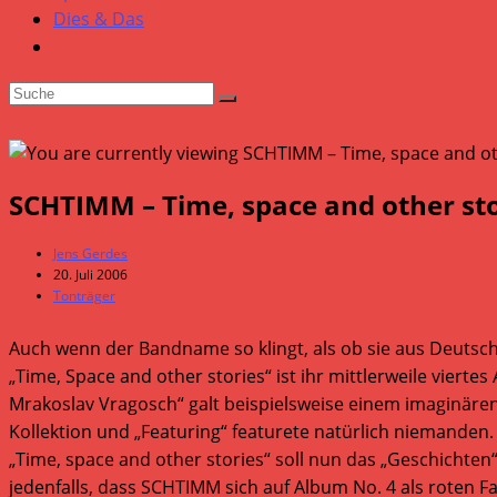
Dies & Das
SCHTIMM – Time, space and other sto
Beitrags-
Jens Gerdes
Autor:
Beitrag
20. Juli 2006
veröffentlicht:
Beitrags-
Tonträger
Kategorie:
Auch wenn der Bandname so klingt, als ob sie aus Deut
„Time, Space and other stories“ ist ihr mittlerweile vie
Mrakoslav Vragosch“ galt beispielsweise einem imaginären 
Kollektion und „Featuring“ featurete natürlich niemanden.
„Time, space and other stories“ soll nun das „Geschichten“
jedenfalls, dass SCHTIMM sich auf Album No. 4 als roten