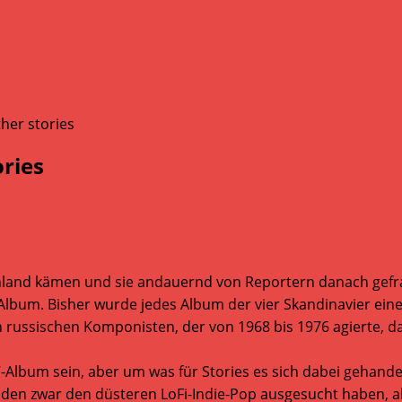
ries
schland kämen und sie andauernd von Reportern danach g
rtes Album. Bisher wurde jedes Album der vier Skandinavier
russischen Komponisten, der von 1968 bis 1976 agierte, das
-Album sein, aber um was für Stories es sich dabei gehandel
 Faden zwar den düsteren LoFi-Indie-Pop ausgesucht haben,