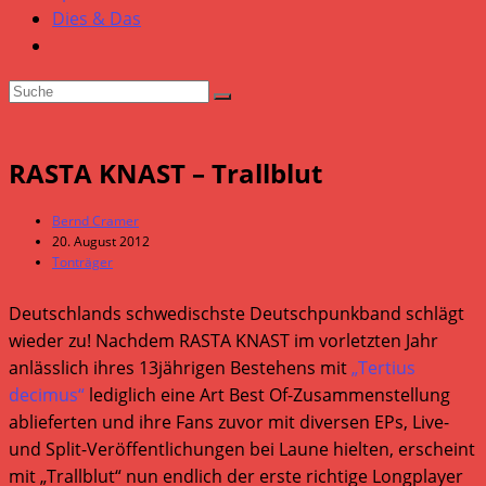
Dies & Das
RASTA KNAST – Trallblut
Beitrags-
Bernd Cramer
Autor:
Beitrag
20. August 2012
veröffentlicht:
Beitrags-
Tonträger
Kategorie:
Deutschlands schwedischste Deutschpunkband schlägt
wieder zu! Nachdem RASTA KNAST im vorletzten Jahr
anlässlich ihres 13jährigen Bestehens mit
„Tertius
decimus“
lediglich eine Art Best Of-Zusammenstellung
ablieferten und ihre Fans zuvor mit diversen EPs, Live-
und Split-Veröffentlichungen bei Laune hielten, erscheint
mit „Trallblut“ nun endlich der erste richtige Longplayer