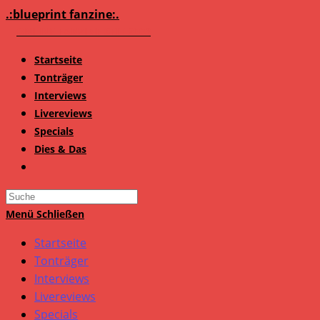
Zum
.:blueprint fanzine:.
Inhalt
springen
Startseite
Tonträger
Interviews
Livereviews
Specials
Dies & Das
Search
this
Menü
Schließen
website
Startseite
Tonträger
Interviews
Livereviews
Specials