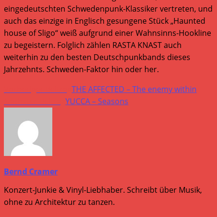
eingedeutschten Schwedenpunk-Klassiker vertreten, und
auch das einzige in Englisch gesungene Stück „Haunted
house of Sligo“ weiß aufgrund einer Wahnsinns-Hookline
zu begeistern. Folglich zählen RASTA KNAST auch
weiterhin zu den besten Deutschpunkbands dieses
Jahrzehnts. Schweden-Faktor hin oder her.
Weitere
Vorheriger Beitrag
THE AFFECTED – The enemy within
Artikel
Nächster Beitrag
YUCCA – Seasons
ansehen
Bernd Cramer
Konzert-Junkie & Vinyl-Liebhaber. Schreibt über Musik,
ohne zu Architektur zu tanzen.