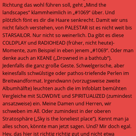
Richtung das wohl führen soll, geht „Mind the
landscapes“ klammheimlich in „#1069“ über. Und
plötzlich fönt es dir die Haare senkrecht. Damit wir uns
nicht falsch verstehen, von PALESTAR ist es nicht weit bis
STARSAILOR. Nur nicht so weinerlich. Da gibt es diese
COLDPLAY und RADIOHEAD (früher, nicht heute)-
Momente, zum Beispiel in eben jenem „#1069“. Oder man
denke auch an KEANE („Drowned in a bathtub“).
Jedenfalls die ganz große Geste. Schwelgerische, aber
keinesfalls schwülstige oder pathos-triefende Perlen im
Breitwandformat. Irgendwann (vorzugsweise zweite
Albumhälfte) leuchten auch die im Infoblatt bemühten
Vergleiche mit SLOWDIVE und SPIRITUALIZED (zumindest
ansatzweise) ein. Meine Damen und Herren, wir
schweben im All. Oder zumindest in der oberen
Stratosphäre („Sky is the loneliest place“). Kennt man ja
alles schon, könnte man jetzt sagen. Und? Mir doch egal.
Hey, das hier ist richtig richtig gut und nicht etwa