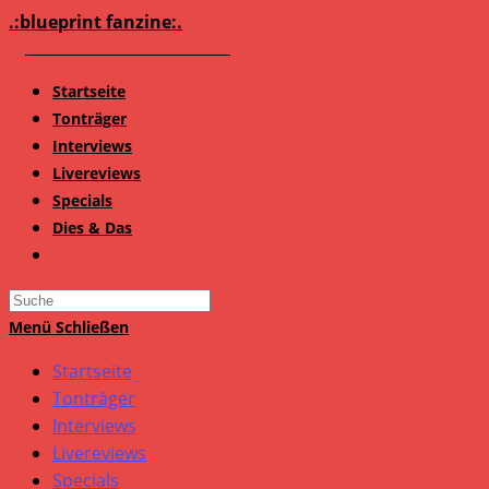
Zum
.:blueprint fanzine:.
Inhalt
springen
Startseite
Tonträger
Interviews
Livereviews
Specials
Dies & Das
Search
this
Menü
Schließen
website
Startseite
Tonträger
Interviews
Livereviews
Specials