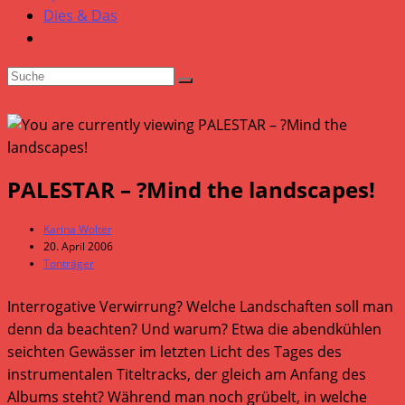
Dies & Das
PALESTAR – ?Mind the landscapes!
Beitrags-
Karina Wolter
Autor:
Beitrag
20. April 2006
veröffentlicht:
Beitrags-
Tonträger
Kategorie:
Interrogative Verwirrung? Welche Landschaften soll man
denn da beachten? Und warum? Etwa die abendkühlen
seichten Gewässer im letzten Licht des Tages des
instrumentalen Titeltracks, der gleich am Anfang des
Albums steht? Während man noch grübelt, in welche