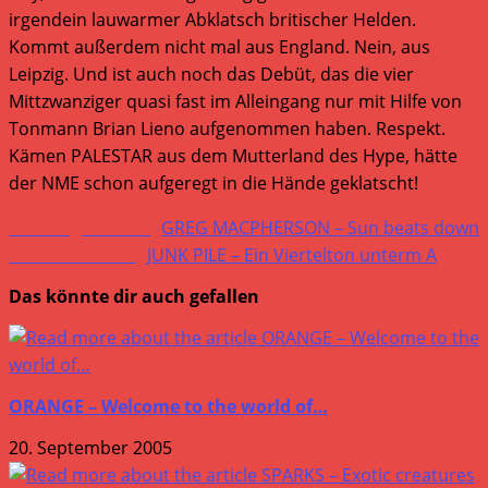
irgendein lauwarmer Abklatsch britischer Helden.
Kommt außerdem nicht mal aus England. Nein, aus
Leipzig. Und ist auch noch das Debüt, das die vier
Mittzwanziger quasi fast im Alleingang nur mit Hilfe von
Tonmann Brian Lieno aufgenommen haben. Respekt.
Kämen PALESTAR aus dem Mutterland des Hype, hätte
der NME schon aufgeregt in die Hände geklatscht!
Weitere
Vorheriger Beitrag
GREG MACPHERSON – Sun beats down
Artikel
Nächster Beitrag
JUNK PILE – Ein Viertelton unterm A
ansehen
Das könnte dir auch gefallen
ORANGE – Welcome to the world of…
20. September 2005