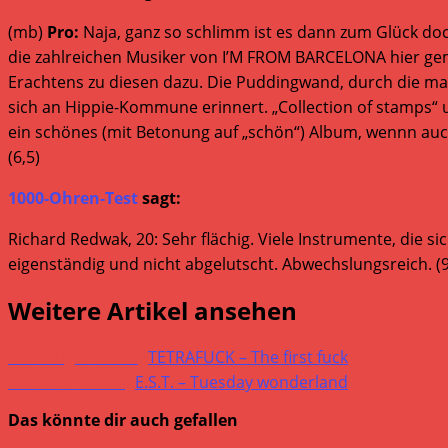
(mb)
Pro:
Naja, ganz so schlimm ist es dann zum Glück do
die zahlreichen Musiker von I’M FROM BARCELONA hier ge
Erachtens zu diesen dazu. Die Puddingwand, durch die man
sich an Hippie-Kommune erinnert. „Collection of stamps“ un
ein schönes (mit Betonung auf „schön“) Album, wennn auc
(6,5)
1000-Ohren-Test
sagt:
Richard Redwak, 20: Sehr flächig. Viele Instrumente, di
eigenständig und nicht abgelutscht. Abwechslungsreich. (9
Weitere Artikel ansehen
Vorheriger Beitrag
TETRAFUCK – The first fuck
Nächster Beitrag
E.S.T. – Tuesday wonderland
Das könnte dir auch gefallen