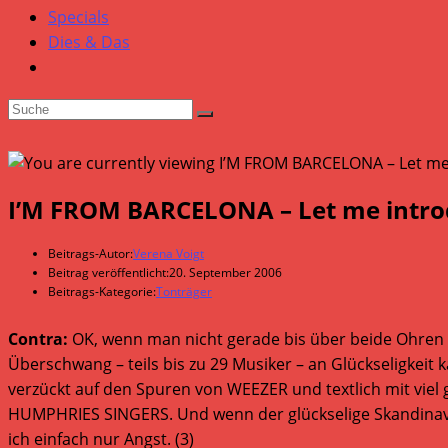
Specials
Dies & Das
I’M FROM BARCELONA – Let me intro
Beitrags-Autor:
Verena Voigt
Beitrag veröffentlicht:
20. September 2006
Beitrags-Kategorie:
Tonträger
Contra:
OK, wenn man nicht gerade bis über beide Ohren ve
Überschwang – teils bis zu 29 Musiker – an Glückseligkei
verzückt auf den Spuren von WEEZER und textlich mit viel 
HUMPHRIES SINGERS. Und wenn der glückselige Skandinave d
ich einfach nur Angst. (3)