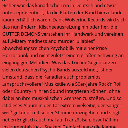
Bisher war das kanadische Trio in Deutschland etwas
unterrepräsentiert, da die Platten der Band hierzulande
kaum erhältlich waren. Dank Wolverine Records wird sich
das nun ändern. Klischeeausreizung hin oder her, die
GUTTER DEMONS verstehen ihr Handwerk und vereinen
auf „Misery madness and murder lullabies“
abwechslungsreichen Psychobilly mit einer Prise
Horrorpunk und nicht zuletzt einem großen Schwung an
eingängigen Melodien. Was das Trio im Gegensatz zu
vielen deutschen Psycho-Bands auszeichnet, ist der
Umstand, dass die Kanadier auch problemlos
„anspruchsvollere“ Musikstile wie 50er-Jahre Rock’n’Roll
oder Country in ihren Sound integrieren können, ohne
dabei an ihre musikalischen Grenzen zu stoßen. Und so
ist dieses Album in der Tat extrem vielseitig, der Sänger
weiß gekonnt mit seiner Stimme umzugehen und singt
neben Englisch auch mal auf Französisch, bzw. hält im
Instrumentalstück „Snakepit“ einfach ganz die Klappe.