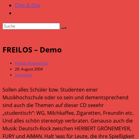
Dies & Das
FREILOS – Demo
Beitrags-
Philipp Heidenreich
Autor:
Beitrag
20. August 2004
veröffentlicht:
Beitrags-
Tonträger
Kategorie:
Sollen alles Schüler bzw. Studenten einer
Musikhochschule oder so sein und dementsprechend
sind auch die Themen auf dieser CD seeehr
„studentisch“: WG, Milchkaffee, Zigaretten, Freundin etc.
Und alles schön stereotyp verbraten. Genauso auch die
Musik: Deutsch-Rock zwischen HERBERT GRÖNEMEYER,
FURY und AIMAN. Halt ’was für Leute, die ihre Spießigkeit