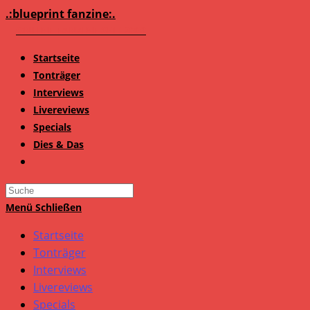
Zum
.:blueprint fanzine:.
Inhalt
springen
Startseite
Tonträger
Interviews
Livereviews
Specials
Dies & Das
Search
this
Menü
Schließen
website
Startseite
Tonträger
Interviews
Livereviews
Specials