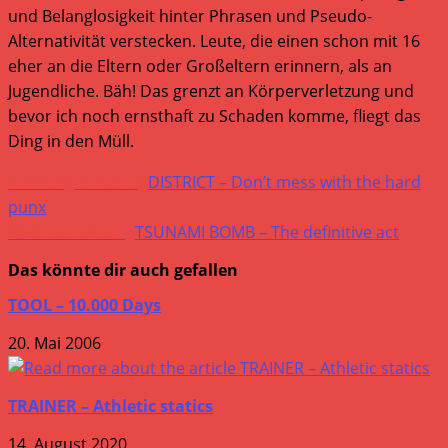
und Belanglosigkeit hinter Phrasen und Pseudo-
Alternativität verstecken. Leute, die einen schon mit 16
eher an die Eltern oder Großeltern erinnern, als an
Jugendliche. Bäh! Das grenzt an Körperverletzung und
bevor ich noch ernsthaft zu Schaden komme, fliegt das
Ding in den Müll.
Weitere
Vorheriger Beitrag
DISTRICT – Don’t mess with the hard
Artikel
punx
Nächster Beitrag
TSUNAMI BOMB – The definitive act
ansehen
Das könnte dir auch gefallen
TOOL – 10.000 Days
20. Mai 2006
TRAINER – Athletic statics
14. August 2020