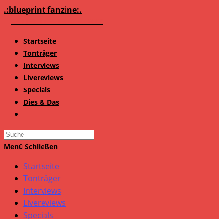
Zum
.:blueprint fanzine:.
Inhalt
springen
Startseite
Tonträger
Interviews
Livereviews
Specials
Dies & Das
Search
this
Menü
Schließen
website
Startseite
Tonträger
Interviews
Livereviews
Specials