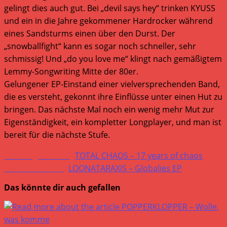
gelingt dies auch gut. Bei „devil says hey“ trinken KYUSS
und ein in die Jahre gekommener Hardrocker während
eines Sandsturms einen über den Durst. Der
„snowballfight“ kann es sogar noch schneller, sehr
schmissig! Und „do you love me“ klingt nach gemäßigtem
Lemmy-Songwriting Mitte der 80er.
Gelungener EP-Einstand einer vielversprechenden Band,
die es versteht, gekonnt ihre Einflüsse unter einen Hut zu
bringen. Das nächste Mal noch ein wenig mehr Mut zur
Eigenständigkeit, ein kompletter Longplayer, und man ist
bereit für die nächste Stufe.
Weitere
Vorheriger Beitrag
TOTAL CHAOS – 17 years of chaos
Artikel
Nächster Beitrag
LOONATARAXIS – Globalies EP
ansehen
Das könnte dir auch gefallen