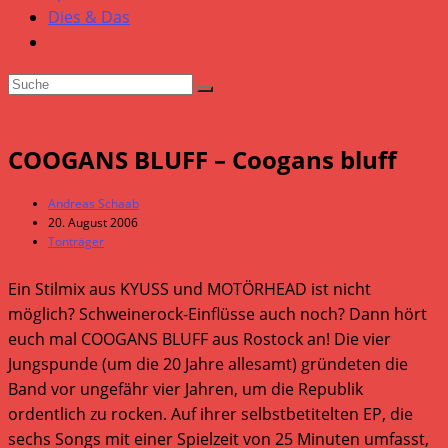
Dies & Das
COOGANS BLUFF – Coogans bluff
Beitrags-
Andreas Schaab
Autor:
Beitrag
20. August 2006
veröffentlicht:
Beitrags-
Tonträger
Kategorie:
Ein Stilmix aus KYUSS und MOTÖRHEAD ist nicht
möglich? Schweinerock-Einflüsse auch noch? Dann hört
euch mal COOGANS BLUFF aus Rostock an! Die vier
Jungspunde (um die 20 Jahre allesamt) gründeten die
Band vor ungefähr vier Jahren, um die Republik
ordentlich zu rocken. Auf ihrer selbstbetitelten EP, die
sechs Songs mit einer Spielzeit von 25 Minuten umfasst,