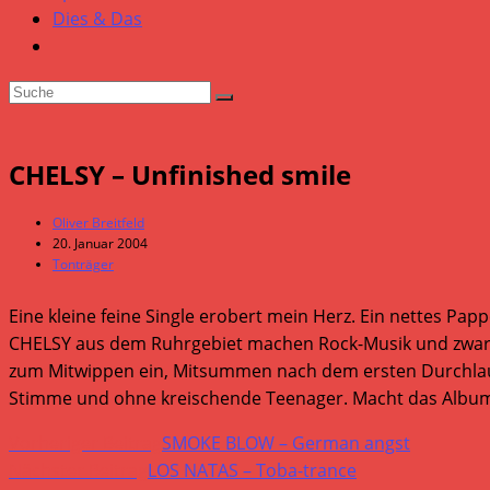
Dies & Das
CHELSY – Unfinished smile
Beitrags-
Oliver Breitfeld
Autor:
Beitrag
20. Januar 2004
veröffentlicht:
Beitrags-
Tonträger
Kategorie:
Eine kleine feine Single erobert mein Herz. Ein nettes Papp
CHELSY aus dem Ruhrgebiet machen Rock-Musik und zwar oh
zum Mitwippen ein, Mitsummen nach dem ersten Durchlau
Stimme und ohne kreischende Teenager. Macht das Album 
Weitere
Vorheriger Beitrag
SMOKE BLOW – German angst
Artikel
Nächster Beitrag
LOS NATAS – Toba-trance