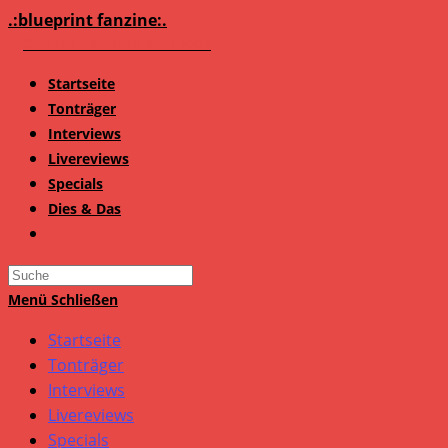
Zum
.:blueprint fanzine:.
Inhalt
springen
Startseite
Tonträger
Interviews
Livereviews
Specials
Dies & Das
Search
this
Menü
Schließen
website
Startseite
Tonträger
Interviews
Livereviews
Specials