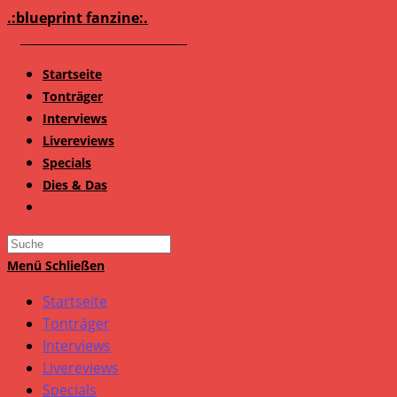
Zum
.:blueprint fanzine:.
Inhalt
springen
Startseite
Tonträger
Interviews
Livereviews
Specials
Dies & Das
Search
this
Menü
Schließen
website
Startseite
Tonträger
Interviews
Livereviews
Specials