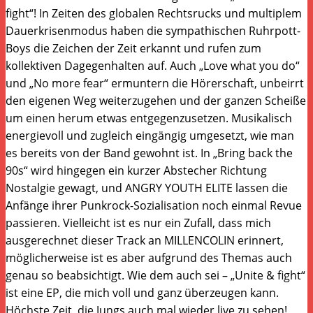
fight“! In Zeiten des globalen Rechtsrucks und multiplem
Dauerkrisenmodus haben die sympathischen Ruhrpott-
Boys die Zeichen der Zeit erkannt und rufen zum
kollektiven Dagegenhalten auf. Auch „Love what you do“
und „No more fear“ ermuntern die Hörerschaft, unbeirrt
den eigenen Weg weiterzugehen und der ganzen Scheiße
um einen herum etwas entgegenzusetzen. Musikalisch
energievoll und zugleich eingängig umgesetzt, wie man
es bereits von der Band gewohnt ist. In „Bring back the
90s“ wird hingegen ein kurzer Abstecher Richtung
Nostalgie gewagt, und ANGRY YOUTH ELITE lassen die
Anfänge ihrer Punkrock-Sozialisation noch einmal Revue
passieren. Vielleicht ist es nur ein Zufall, dass mich
ausgerechnet dieser Track an MILLENCOLIN erinnert,
möglicherweise ist es aber aufgrund des Themas auch
genau so beabsichtigt. Wie dem auch sei – „Unite & fight“
ist eine EP, die mich voll und ganz überzeugen kann.
Höchste Zeit, die Jungs auch mal wieder live zu sehen!