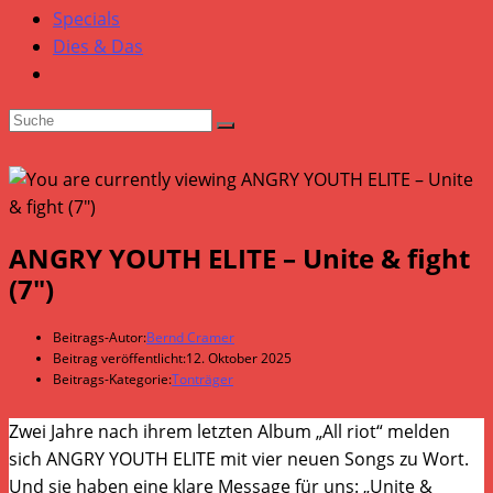
Specials
Dies & Das
ANGRY YOUTH ELITE – Unite & fight
(7″)
Beitrags-Autor:
Bernd Cramer
Beitrag veröffentlicht:
12. Oktober 2025
Beitrags-Kategorie:
Tonträger
Zwei Jahre nach ihrem letzten Album „All riot“ melden
sich ANGRY YOUTH ELITE mit vier neuen Songs zu Wort.
Und sie haben eine klare Message für uns: „Unite &