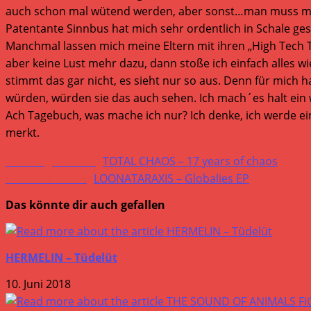
auch schon mal wütend werden, aber sonst…man muss mich 
Patentante Sinnbus hat mich sehr ordentlich in Schale ge
Manchmal lassen mich meine Eltern mit ihren „High Tech 
aber keine Lust mehr dazu, dann stoße ich einfach alles 
stimmt das gar nicht, es sieht nur so aus. Denn für mich h
würden, würden sie das auch sehen. Ich mach´es halt ein 
Ach Tagebuch, was mache ich nur? Ich denke, ich werde einf
merkt.
Weitere
Vorheriger Beitrag
TOTAL CHAOS – 17 years of chaos
Artikel
Nächster Beitrag
LOONATARAXIS – Globalies EP
ansehen
Das könnte dir auch gefallen
HERMELIN – Tüdelüt
10. Juni 2018