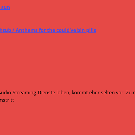
 sun
ub / Anthems for the could’ve bin pills
Audio-Streaming-Dienste loben, kommt eher selten vor. Zu mi
stritt