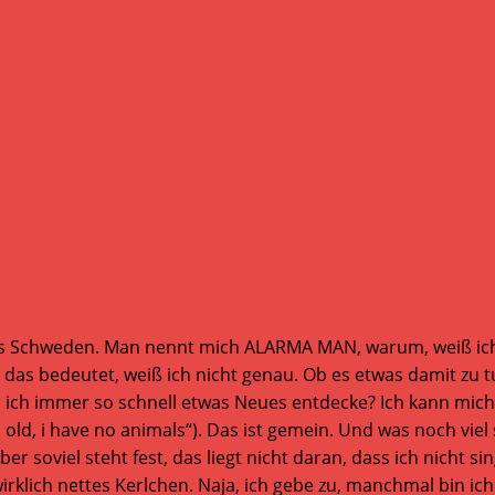
aus Schweden. Man nennt mich ALARMA MAN, warum, weiß ich n
s das bedeutet, weiß ich nicht genau. Ob es etwas damit zu t
ich immer so schnell etwas Neues entdecke? Ich kann mich h
rs old, i have no animals“). Das ist gemein. Und was noch vie
Aber soviel steht fest, das liegt nicht daran, dass ich nicht 
irklich nettes Kerlchen. Naja, ich gebe zu, manchmal bin ich