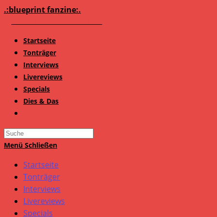
Zum
.:blueprint fanzine:.
Inhalt
springen
Startseite
Tonträger
Interviews
Livereviews
Specials
Dies & Das
Search
this
Menü
Schließen
website
Startseite
Tonträger
Interviews
Livereviews
Specials