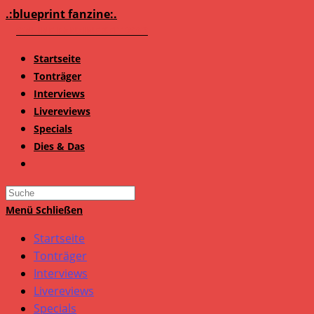
Zum
.:blueprint fanzine:.
Inhalt
springen
Startseite
Tonträger
Interviews
Livereviews
Specials
Dies & Das
Search
this
Menü
Schließen
website
Startseite
Tonträger
Interviews
Livereviews
Specials