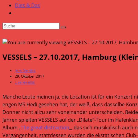
Dies & Das
VESSELS – 27.10.2017, Hamburg (Klei
Beitrags-
Jens Gerdes
Autor:
Beitrag
29. Oktober 2017
veröffentlicht:
Beitrags-
Livereviews
Kategorie:
Manche Leute meinen ja, die Location ist für ein Konzert 
engen MS Hedi gesehen hat, der weiß, dass dasselbe Konz
Donner nicht allzu sehr voneinander unterscheiden. Beide C
Jahren spielten VESSELS auf der „Dilate“-Tour im Hafenklang
Album „
The great distraction
„, das sich musikalisch auch 
Vergangenheit, stattdessen wurden die ekstatischen Club-