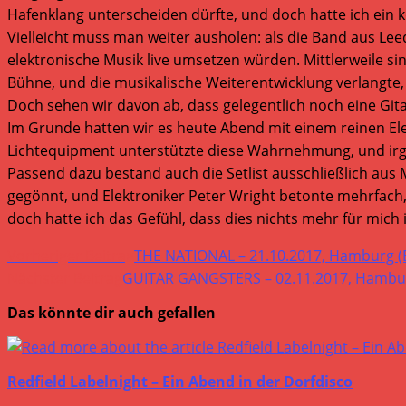
Hafenklang unterscheiden dürfte, und doch hatte ich ein
Vielleicht muss man weiter ausholen: als die Band aus Le
elektronische Musik live umsetzen würden. Mittlerweile si
Bühne, und die musikalische Weiterentwicklung verlangte,
Doch sehen wir davon ab, dass gelegentlich noch eine G
Im Grunde hatten wir es heute Abend mit einem reinen Elek
Lichtequipment unterstützte diese Wahrnehmung, und irgen
Passend dazu bestand auch die Setlist ausschließlich aus M
gegönnt, und Elektroniker Peter Wright betonte mehrfach, 
doch hatte ich das Gefühl, dass dies nichts mehr für mich is
Weitere
Vorheriger Beitrag
THE NATIONAL – 21.10.2017, Hamburg (
Artikel
Nächster Beitrag
GUITAR GANGSTERS – 02.11.2017, Hambur
ansehen
Das könnte dir auch gefallen
Redfield Labelnight – Ein Abend in der Dorfdisco