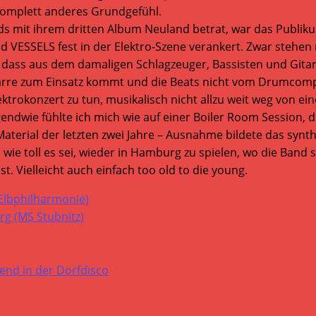
 komplett anderes Grundgefühl.
eds mit ihrem dritten Album Neuland betrat, war das Publik
nd VESSELS fest in der Elektro-Szene verankert. Zwar stehen
 dass aus dem damaligen Schlagzeuger, Bassisten und Gitar
itarre zum Einsatz kommt und die Beats nicht vom Drumco
trokonzert zu tun, musikalisch nicht allzu weit weg von ei
dwie fühlte ich mich wie auf einer Boiler Room Session, di
aterial der letzten zwei Jahre – Ausnahme bildete das synthi
wie toll es sei, wieder in Hamburg zu spielen, wo die Band
t. Vielleicht auch einfach too old to die young.
Elbphilharmonie)
g (MS Stubnitz)