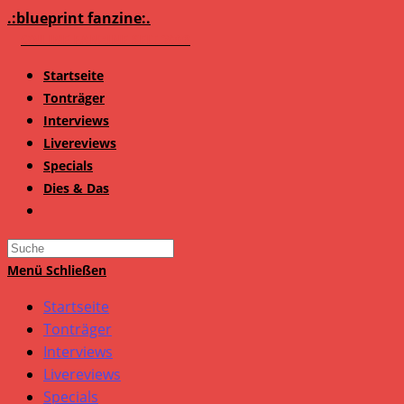
Zum
.:blueprint fanzine:.
Inhalt
springen
Startseite
Tonträger
Interviews
Livereviews
Specials
Dies & Das
Search
this
Menü
Schließen
website
Startseite
Tonträger
Interviews
Livereviews
Specials